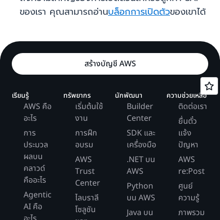
ของเรา คุณสามารถอ่าน
บล็อกการเปิดตัว
ของเขาได้
สร้างบัญชี AWS
เรียนรู้
ทรัพยากร
นักพัฒนา
ความช่วยเหลือ
AWS คือ
เริ่มต้นใช้
Builder
ติดต่อเรา
อะไร
งาน
Center
ยื่นตั๋ว
การ
การฝึก
SDK และ
แจ้ง
ประมวล
อบรม
เครื่องมือ
ปัญหา
ผลบน
AWS
.NET บน
AWS
คลาวด์
Trust
AWS
re:Post
คืออะไร
Center
Python
ศูนย์
Agentic
ไลบราลี
บน AWS
ความรู้
AI คือ
โซลูชัน
Java บน
ภาพรวม
อะไร