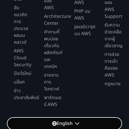
ของ
AWS
ของ
ฮับ
AWS
AWS
PHP บน
แนวคิด
Architecture
Support
AWS
การ
Center
รับความ
JavaScript
ประมวล
คำถามที่
ช่วยเหลือ
บน AWS
ผลบน
พบบ่อย
จากผู้
คลาวด์
เกี่ยวกับ
เชี่ยวชาญ
AWS
ผลิตภัณฑ์
การช่วย
Cloud
และ
การเข้า
Security
เทคนิค
ถึงของ
มีอะไรใหม่
รายงาน
AWS
บล็อก
การ
กฎหมาย
วิเคราะห์
ข่าว
ประชาสัมพันธ์
พาร์ทเนอ
ร์ AWS
English