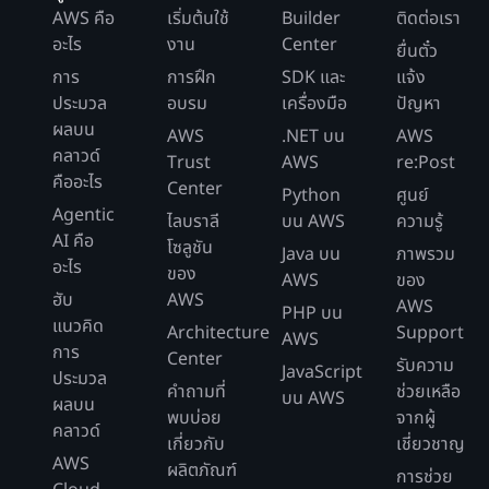
AWS คือ
เริ่มต้นใช้
Builder
ติดต่อเรา
อะไร
งาน
Center
ยื่นตั๋ว
การ
การฝึก
SDK และ
แจ้ง
ประมวล
อบรม
เครื่องมือ
ปัญหา
ผลบน
AWS
.NET บน
AWS
คลาวด์
Trust
AWS
re:Post
คืออะไร
Center
Python
ศูนย์
Agentic
ไลบราลี
บน AWS
ความรู้
AI คือ
โซลูชัน
Java บน
ภาพรวม
อะไร
ของ
AWS
ของ
ฮับ
AWS
AWS
PHP บน
แนวคิด
Architecture
Support
AWS
การ
Center
รับความ
JavaScript
ประมวล
คำถามที่
ช่วยเหลือ
บน AWS
ผลบน
พบบ่อย
จากผู้
คลาวด์
เกี่ยวกับ
เชี่ยวชาญ
AWS
ผลิตภัณฑ์
การช่วย