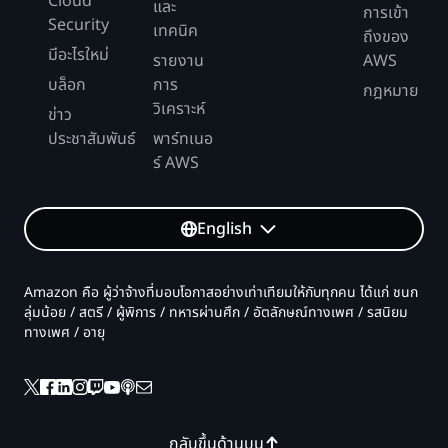
Cloud
และ
การเข้า
Security
เทคนิค
ถึงของ
มีอะไรใหม่
รายงาน
AWS
บล็อก
การ
กฎหมาย
วิเคราะห์
ข่าว
ประชาสัมพันธ์
พาร์ทเนอ
ร์ AWS
English
Amazon คือ ผู้ว่าจ้างที่มอบโอกาสอย่างเท่าเทียมให้กับทุกคน ได้แก่ ชนก
ลุ่มน้อย / สตรี / ผู้พิการ / ทหารผ่านศึก / อัตลักษณ์ทางเพศ / รสนิยม
ทางเพศ / อายุ
กลับขึ้นด้านบน