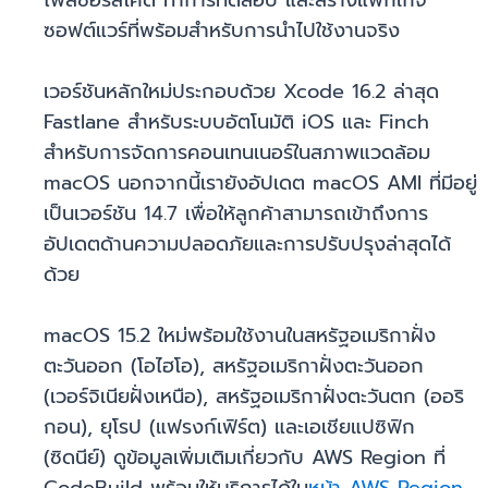
ไพล์ซอร์สโค้ด ทำการทดสอบ และสร้างแพ็กเกจ
ซอฟต์แวร์ที่พร้อมสำหรับการนำไปใช้งานจริง
เวอร์ชันหลักใหม่ประกอบด้วย Xcode 16.2 ล่าสุด
Fastlane สำหรับระบบอัตโนมัติ iOS และ Finch
สำหรับการจัดการคอนเทนเนอร์ในสภาพแวดล้อม
macOS นอกจากนี้เรายังอัปเดต macOS AMI ที่มีอยู่
เป็นเวอร์ชัน 14.7 เพื่อให้ลูกค้าสามารถเข้าถึงการ
อัปเดตด้านความปลอดภัยและการปรับปรุงล่าสุดได้
ด้วย
macOS 15.2 ใหม่พร้อมใช้งานในสหรัฐอเมริกาฝั่ง
ตะวันออก (โอไฮโอ), สหรัฐอเมริกาฝั่งตะวันออก
(เวอร์จิเนียฝั่งเหนือ), สหรัฐอเมริกาฝั่งตะวันตก (ออริ
กอน), ยุโรป (แฟรงก์เฟิร์ต) และเอเชียแปซิฟิก
(ซิดนีย์) ดูข้อมูลเพิ่มเติมเกี่ยวกับ AWS Region ที่