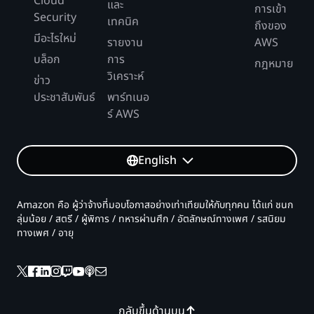
Cloud
และ
การเข้า
Security
เทคนิค
ถึงของ
มีอะไรใหม่
รายงาน
AWS
บล็อก
การ
กฎหมาย
วิเคราะห์
ข่าว
ประชาสัมพันธ์
พาร์ทเนอ
ร์ AWS
English
Amazon คือ ผู้ว่าจ้างที่มอบโอกาสอย่างเท่าเทียมให้กับทุกคน ได้แก่ ชนก
ลุ่มน้อย / สตรี / ผู้พิการ / ทหารผ่านศึก / อัตลักษณ์ทางเพศ / รสนิยม
ทางเพศ / อายุ
กลับขึ้นด้านบน