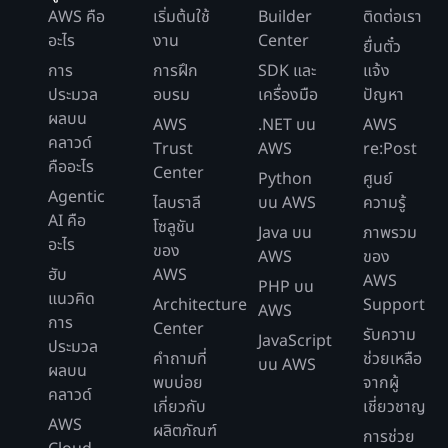
AWS คือ
เริ่มต้นใช้
Builder
ติดต่อเรา
อะไร
งาน
Center
ยื่นตั๋ว
การ
การฝึก
SDK และ
แจ้ง
ประมวล
อบรม
เครื่องมือ
ปัญหา
ผลบน
AWS
.NET บน
AWS
คลาวด์
Trust
AWS
re:Post
คืออะไร
Center
Python
ศูนย์
Agentic
ไลบราลี
บน AWS
ความรู้
AI คือ
โซลูชัน
Java บน
ภาพรวม
อะไร
ของ
AWS
ของ
ฮับ
AWS
AWS
PHP บน
แนวคิด
Architecture
Support
AWS
การ
Center
รับความ
JavaScript
ประมวล
คำถามที่
ช่วยเหลือ
บน AWS
ผลบน
พบบ่อย
จากผู้
คลาวด์
เกี่ยวกับ
เชี่ยวชาญ
AWS
ผลิตภัณฑ์
การช่วย