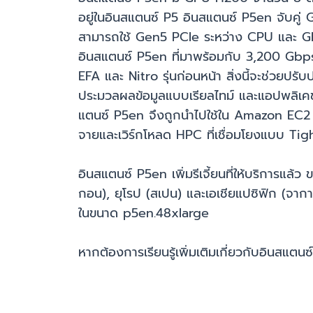
อยู่ในอินสแตนซ์ P5 อินสแตนซ์ P5en จับคู่
สามารถใช้ Gen5 PCIe ระหว่าง CPU และ GPU
อินสแตนซ์ P5en ที่มาพร้อมกับ 3,200 Gbps ขอ
EFA และ Nitro รุ่นก่อนหน้า สิ่งนี้จะช่วยปร
ประมวลผลข้อมูลแบบเรียลไทม์ และแอปพลิเค
แตนซ์ P5en จึงถูกนำไปใช้ใน Amazon EC2
จายและเวิร์กโหลด HPC ที่เชื่อมโยงแบบ Ti
อินสแตนซ์ P5en เพิ่มรีเจี้ยนที่ให้บริการแล้ว
กอน), ยุโรป (สเปน) และเอเชียแปซิฟิก (จาก
ในขนาด p5en.48xlarge
หากต้องการเรียนรู้เพิ่มเติมเกี่ยวกับอินสแตน