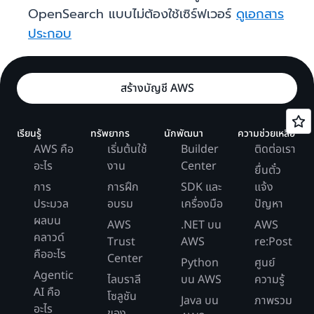
OpenSearch แบบไม่ต้องใช้เซิร์ฟเวอร์
ดูเอกสาร
ประกอบ
สร้างบัญชี AWS
เรียนรู้
ทรัพยากร
นักพัฒนา
ความช่วยเหลือ
AWS คือ
เริ่มต้นใช้
Builder
ติดต่อเรา
อะไร
งาน
Center
ยื่นตั๋ว
การ
การฝึก
SDK และ
แจ้ง
ประมวล
อบรม
เครื่องมือ
ปัญหา
ผลบน
AWS
.NET บน
AWS
คลาวด์
Trust
AWS
re:Post
คืออะไร
Center
Python
ศูนย์
Agentic
ไลบราลี
บน AWS
ความรู้
AI คือ
โซลูชัน
Java บน
ภาพรวม
อะไร
ของ