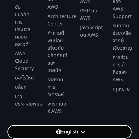
AWS
ของ
ฮับ
AWS
AWS
PHP บน
แนวคิด
Architecture
Support
AWS
การ
Center
รับความ
JavaScript
ประมวล
คำถามที่
ช่วยเหลือ
บน AWS
ผลบน
พบบ่อย
จากผู้
คลาวด์
เกี่ยวกับ
เชี่ยวชาญ
AWS
ผลิตภัณฑ์
การช่วย
Cloud
และ
การเข้า
Security
เทคนิค
ถึงของ
มีอะไรใหม่
รายงาน
AWS
บล็อก
การ
กฎหมาย
วิเคราะห์
ข่าว
ประชาสัมพันธ์
พาร์ทเนอ
ร์ AWS
English