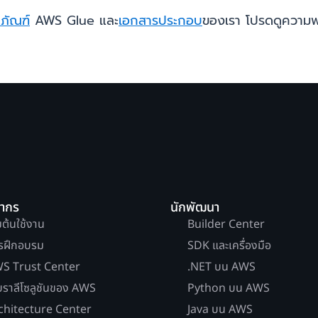
ตภัณฑ์
AWS Glue และ
เอกสารประกอบ
ของเรา โปรดดูความพร
ยากร
นักพัฒนา
่มต้นใช้งาน
Builder Center
รฝึกอบรม
SDK และเครื่องมือ
S Trust Center
.NET บน AWS
บราลีโซลูชันของ AWS
Python บน AWS
chitecture Center
Java บน AWS