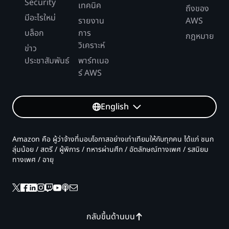
Security
เทคนิค
ถึงของ
มีอะไรใหม่
รายงาน
AWS
บล็อก
การ
กฎหมาย
วิเคราะห์
ข่าว
ประชาสัมพันธ์
พาร์ทเนอ
ร์ AWS
English
Amazon คือ ผู้ว่าจ้างที่มอบโอกาสอย่างเท่าเทียมให้กับทุกคน ได้แก่ ชนก
ลุ่มน้อย / สตรี / ผู้พิการ / ทหารผ่านศึก / อัตลักษณ์ทางเพศ / รสนิยม
ทางเพศ / อายุ
กลับขึ้นด้านบน