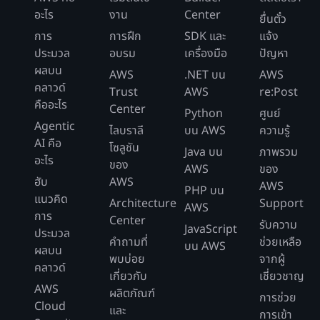
อะไร
งาน
Center
ยื่นตั๋ว
การ
การฝึก
SDK และ
แจ้ง
ประมวล
อบรม
เครื่องมือ
ปัญหา
ผลบน
AWS
.NET บน
AWS
คลาวด์
Trust
AWS
re:Post
คืออะไร
Center
Python
ศูนย์
Agentic
ไลบราลี
บน AWS
ความรู้
AI คือ
โซลูชัน
Java บน
ภาพรวม
อะไร
ของ
AWS
ของ
ฮับ
AWS
AWS
PHP บน
แนวคิด
Architecture
Support
AWS
การ
Center
รับความ
JavaScript
ประมวล
คำถามที่
ช่วยเหลือ
บน AWS
ผลบน
พบบ่อย
จากผู้
คลาวด์
เกี่ยวกับ
เชี่ยวชาญ
AWS
ผลิตภัณฑ์
การช่วย
Cloud
และ
การเข้า