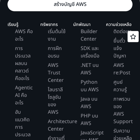
สร้างบัญชี AWS
เรียนรู้
ทรัพยากร
นักพัฒนา
ความช่วยเหลือ
AWS คือ
เริ่มต้นใช้
Builder
ติดต่อเรา
อะไร
งาน
Center
ยื่นตั๋ว
การ
การฝึก
SDK และ
แจ้ง
ประมวล
อบรม
เครื่องมือ
ปัญหา
ผลบน
AWS
.NET บน
AWS
คลาวด์
Trust
AWS
re:Post
คืออะไร
Center
Python
ศูนย์
Agentic
ไลบราลี
บน AWS
ความรู้
AI คือ
โซลูชัน
Java บน
ภาพรวม
อะไร
ของ
AWS
ของ
ฮับ
AWS
AWS
PHP บน
แนวคิด
Architecture
Support
AWS
การ
Center
รับความ
JavaScript
ประมวล
คำถามที่
ช่วยเหลือ