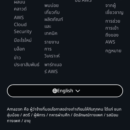
บน AWS
ผลบน
พบบ่อย
จากผู้
คลาวด์
เกี่ยวกับ
เชี่ยวชาญ
AWS
ผลิตภัณฑ์
การช่วย
Cloud
และ
การเข้า
Security
เทคนิค
ถึงของ
มีอะไรใหม่
รายงาน
AWS
บล็อก
การ
กฎหมาย
วิเคราะห์
ข่าว
ประชาสัมพันธ์
พาร์ทเนอ
ร์ AWS
English
Amazon คือ ผู้ว่าจ้างที่มอบโอกาสอย่างเท่าเทียมให้กับทุกคน ได้แก่ ชนก
ลุ่มน้อย / สตรี / ผู้พิการ / ทหารผ่านศึก / อัตลักษณ์ทางเพศ / รสนิยม
ทางเพศ / อายุ