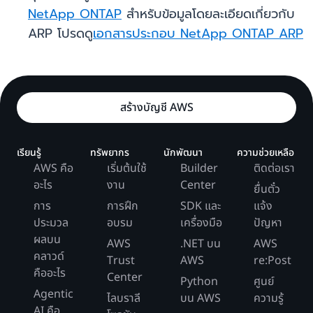
NetApp ONTAP
สำหรับข้อมูลโดยละเอียดเกี่ยวกับ
ARP โปรดดู
เอกสารประกอบ NetApp ONTAP ARP
สร้างบัญชี AWS
เรียนรู้
ทรัพยากร
นักพัฒนา
ความช่วยเหลือ
AWS คือ
เริ่มต้นใช้
Builder
ติดต่อเรา
อะไร
งาน
Center
ยื่นตั๋ว
การ
การฝึก
SDK และ
แจ้ง
ประมวล
อบรม
เครื่องมือ
ปัญหา
ผลบน
AWS
.NET บน
AWS
คลาวด์
Trust
AWS
re:Post
คืออะไร
Center
Python
ศูนย์
Agentic
ไลบราลี
บน AWS
ความรู้
AI คือ