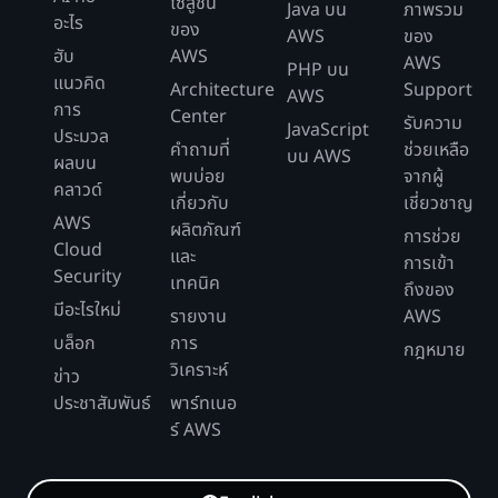
โซลูชัน
Java บน
ภาพรวม
อะไร
ของ
AWS
ของ
ฮับ
AWS
AWS
PHP บน
แนวคิด
Architecture
Support
AWS
การ
Center
รับความ
JavaScript
ประมวล
คำถามที่
ช่วยเหลือ
บน AWS
ผลบน
พบบ่อย
จากผู้
คลาวด์
เกี่ยวกับ
เชี่ยวชาญ
AWS
ผลิตภัณฑ์
การช่วย
Cloud
และ
การเข้า
Security
เทคนิค
ถึงของ
มีอะไรใหม่
รายงาน
AWS
บล็อก
การ
กฎหมาย
วิเคราะห์
ข่าว
ประชาสัมพันธ์
พาร์ทเนอ
ร์ AWS