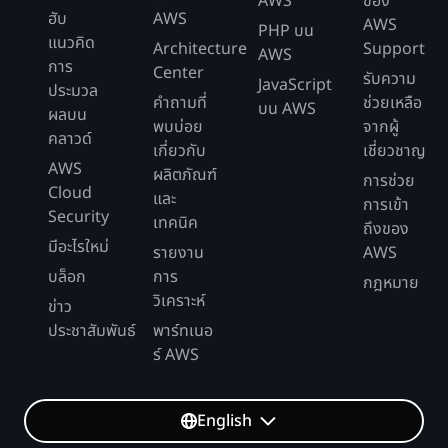
AWS
ของ
ฮับ
AWS
AWS
PHP บน
แนวคิด
Architecture
Support
AWS
การ
Center
รับความ
JavaScript
ประมวล
คำถามที่
ช่วยเหลือ
บน AWS
ผลบน
พบบ่อย
จากผู้
คลาวด์
เกี่ยวกับ
เชี่ยวชาญ
AWS
ผลิตภัณฑ์
การช่วย
Cloud
และ
การเข้า
Security
เทคนิค
ถึงของ
มีอะไรใหม่
รายงาน
AWS
บล็อก
การ
กฎหมาย
วิเคราะห์
ข่าว
ประชาสัมพันธ์
พาร์ทเนอ
ร์ AWS
English