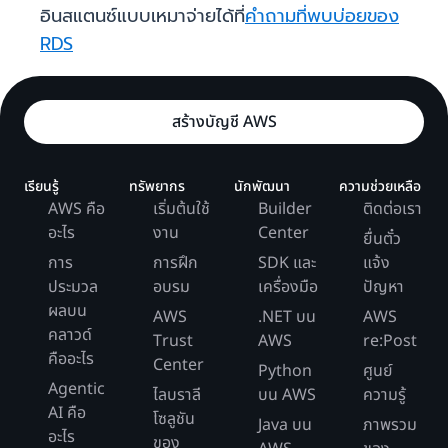
อินสแตนซ์แบบเหมาจ่ายได้ที่
คำถามที่พบบ่อยของ
RDS
สร้างบัญชี AWS
เรียนรู้
ทรัพยากร
นักพัฒนา
ความช่วยเหลือ
AWS คือ
เริ่มต้นใช้
Builder
ติดต่อเรา
อะไร
งาน
Center
ยื่นตั๋ว
การ
การฝึก
SDK และ
แจ้ง
ประมวล
อบรม
เครื่องมือ
ปัญหา
ผลบน
AWS
.NET บน
AWS
คลาวด์
Trust
AWS
re:Post
คืออะไร
Center
Python
ศูนย์
Agentic
ไลบราลี
บน AWS
ความรู้
AI คือ
โซลูชัน
Java บน
ภาพรวม
อะไร
ของ