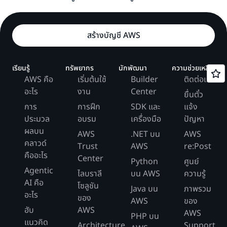
สร้างบัญชี AWS
เรียนรู้
ทรัพยากร
นักพัฒนา
ความช่วยเหลือ
AWS คือ
เริ่มต้นใช้
Builder
ติดต่อเรา
อะไร
งาน
Center
ยื่นตั๋ว
การ
การฝึก
SDK และ
แจ้ง
ประมวล
อบรม
เครื่องมือ
ปัญหา
ผลบน
AWS
.NET บน
AWS
คลาวด์
Trust
AWS
re:Post
คืออะไร
Center
Python
ศูนย์
Agentic
ไลบราลี
บน AWS
ความรู้
AI คือ
โซลูชัน
Java บน
ภาพรวม
อะไร
ของ
AWS
ของ
ฮับ
AWS
AWS
PHP บน
แนวคิด
Architecture
Support