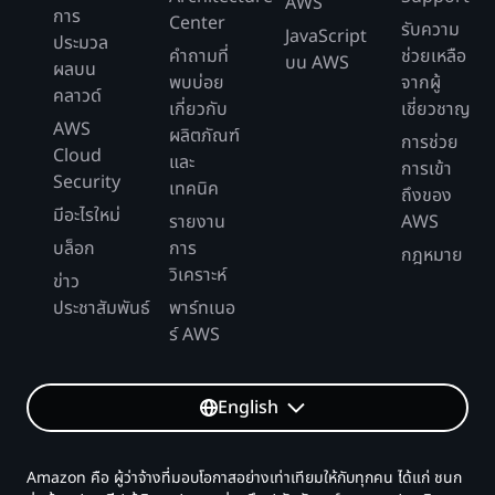
AWS
การ
Center
รับความ
JavaScript
ประมวล
คำถามที่
ช่วยเหลือ
บน AWS
ผลบน
พบบ่อย
จากผู้
คลาวด์
เกี่ยวกับ
เชี่ยวชาญ
AWS
ผลิตภัณฑ์
การช่วย
Cloud
และ
การเข้า
Security
เทคนิค
ถึงของ
มีอะไรใหม่
รายงาน
AWS
บล็อก
การ
กฎหมาย
วิเคราะห์
ข่าว
ประชาสัมพันธ์
พาร์ทเนอ
ร์ AWS
English
Amazon คือ ผู้ว่าจ้างที่มอบโอกาสอย่างเท่าเทียมให้กับทุกคน ได้แก่ ชนก