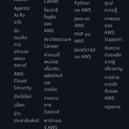
Center
Python
ศูนย์
Agentic
ไลบราลี
บน AWS
ความรู้
AI คือ
โซลูชัน
Java บน
ภาพรวม
อะไร
ของ
AWS
ของ
ฮับ
AWS
AWS
PHP บน
แนวคิด
Architecture
Support
AWS
การ
Center
รับความ
JavaScript
ประมวล
คำถามที่
ช่วยเหลือ
บน AWS
ผลบน
พบบ่อย
จากผู้
คลาวด์
เกี่ยวกับ
เชี่ยวชาญ
AWS
ผลิตภัณฑ์
การช่วย
Cloud
และ
การเข้า
Security
เทคนิค
ถึงของ
มีอะไรใหม่
รายงาน
AWS
บล็อก
การ
กฎหมาย
วิเคราะห์
ข่าว
ประชาสัมพันธ์
พาร์ทเนอ
ร์ AWS