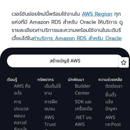
เวอร์ชันย่อยใหม่นี้พร้อมใช้งานใน
AWS Region
ทุก
แห่งที่มี Amazon RDS สำหรับ Oracle ให้บริการ ดู
รายละเอียดค่าบริการและความพร้อมใช้งานในระดับรี
เจี้ยนได้ใน
ค่าบริการ Amazon RDS สำหรับ Oracle
สร้างบัญชี AWS
เรียนรู้
ทรัพยากร
นักพัฒนา
ความช่วยเหลือ
AWS คือ
เริ่มต้นใช้
Builder
ติดต่อเรา
อะไร
งาน
Center
ยื่นตั๋ว
การ
การฝึก
SDK และ
แจ้ง
ประมวล
อบรม
เครื่องมือ
ปัญหา
ผลบน
AWS
.NET บน
AWS
คลาวด์
Trust
AWS
re:Post
คืออะไร