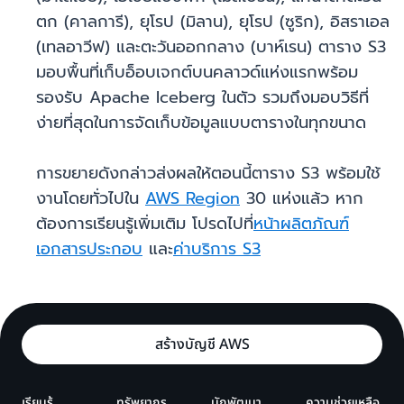
ตก (คาลการี), ยุโรป (มิลาน), ยุโรป (ซูริก), อิสราเอล
(เทลอาวีฟ) และตะวันออกกลาง (บาห์เรน) ตาราง S3
มอบพื้นที่เก็บอ็อบเจกต์บนคลาวด์แห่งแรกพร้อม
รองรับ Apache Iceberg ในตัว รวมถึงมอบวิธีที่
ง่ายที่สุดในการจัดเก็บข้อมูลแบบตารางในทุกขนาด
การขยายดังกล่าวส่งผลให้ตอนนี้ตาราง S3 พร้อมใช้
งานโดยทั่วไปใน
AWS Region
30 แห่งแล้ว หาก
ต้องการเรียนรู้เพิ่มเติม โปรดไปที่
หน้าผลิตภัณฑ์
เอกสารประกอบ
และ
ค่าบริการ S3
สร้างบัญชี AWS
เรียนรู้
ทรัพยากร
นักพัฒนา
ความช่วยเหลือ