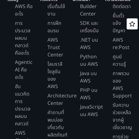
AWS คือ
เริ่มต้นใช้
Builder
ติดต่อเรา
อะไร
งาน
Center
ยื่นตั๋ว
การ
การฝึก
SDK และ
แจ้ง
ประมวล
อบรม
เครื่องมือ
ปัญหา
ผลบน
AWS
.NET บน
AWS
คลาวด์
Trust
AWS
re:Post
คืออะไร
Center
Python
ศูนย์
Agentic
ไลบราลี
บน AWS
ความรู้
AI คือ
โซลูชัน
Java บน
ภาพรวม
อะไร
ของ
AWS
ของ
ฮับ
AWS
AWS
PHP บน
แนวคิด
Architecture
Support
AWS
การ
Center
รับความ
JavaScript
ประมวล
คำถามที่
ช่วยเหลือ
บน AWS
ผลบน
พบบ่อย
จากผู้
คลาวด์
เกี่ยวกับ
เชี่ยวชาญ
AWS
ผลิตภัณฑ์
การช่วย