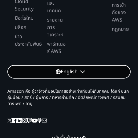
Cloud
และ
การเข้า
Security
เทคนิค
ถึงของ
มีอะไรใหม่
รายงาน
AWS
บล็อก
การ
กฎหมาย
วิเคราะห์
ข่าว
ประชาสัมพันธ์
พาร์ทเนอ
ร์ AWS
English
Amazon คือ ผู้ว่าจ้างที่มอบโอกาสอย่างเท่าเทียมให้กับทุกคน ได้แก่ ชนก
ลุ่มน้อย / สตรี / ผู้พิการ / ทหารผ่านศึก / อัตลักษณ์ทางเพศ / รสนิยม
ทางเพศ / อายุ