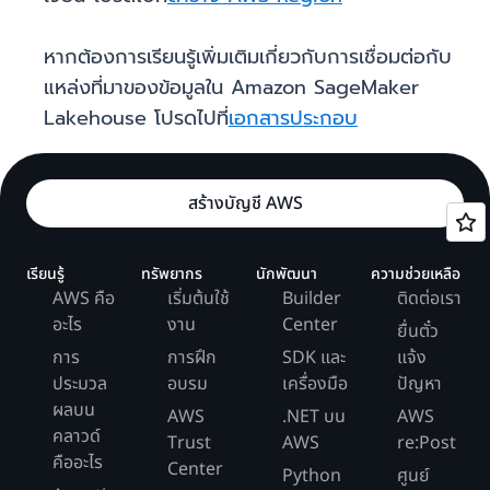
หากต้องการเรียนรู้เพิ่มเติมเกี่ยวกับการเชื่อมต่อกับ
แหล่งที่มาของข้อมูลใน Amazon SageMaker
Lakehouse โปรดไปที่
เอกสารประกอบ
สร้างบัญชี AWS
เรียนรู้
ทรัพยากร
นักพัฒนา
ความช่วยเหลือ
AWS คือ
เริ่มต้นใช้
Builder
ติดต่อเรา
อะไร
งาน
Center
ยื่นตั๋ว
การ
การฝึก
SDK และ
แจ้ง
ประมวล
อบรม
เครื่องมือ
ปัญหา
ผลบน
AWS
.NET บน
AWS
คลาวด์
Trust
AWS
re:Post
คืออะไร
Center
Python
ศูนย์