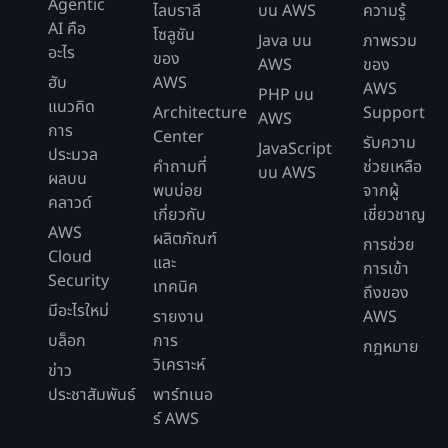
Agentic
ไลบราลี
บน AWS
ความรู้
AI คือ
โซลูชัน
Java บน
ภาพรวม
อะไร
ของ
AWS
ของ
ฮับ
AWS
AWS
PHP บน
แนวคิด
Architecture
Support
AWS
การ
Center
รับความ
JavaScript
ประมวล
คำถามที่
ช่วยเหลือ
บน AWS
ผลบน
พบบ่อย
จากผู้
คลาวด์
เกี่ยวกับ
เชี่ยวชาญ
AWS
ผลิตภัณฑ์
การช่วย
Cloud
และ
การเข้า
Security
เทคนิค
ถึงของ
มีอะไรใหม่
รายงาน
AWS
บล็อก
การ
กฎหมาย
วิเคราะห์
ข่าว
ประชาสัมพันธ์
พาร์ทเนอ
ร์ AWS