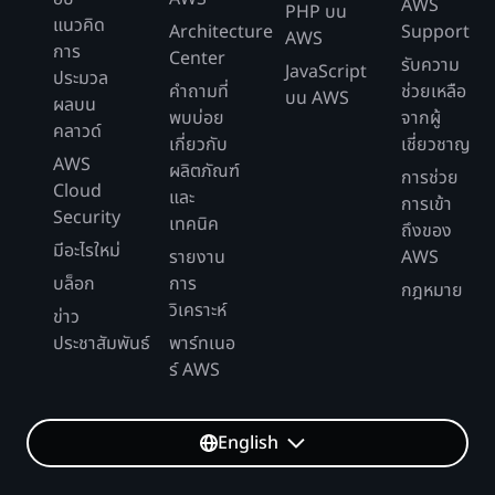
AWS
PHP บน
แนวคิด
Architecture
Support
AWS
การ
Center
รับความ
JavaScript
ประมวล
คำถามที่
ช่วยเหลือ
บน AWS
ผลบน
พบบ่อย
จากผู้
คลาวด์
เกี่ยวกับ
เชี่ยวชาญ
AWS
ผลิตภัณฑ์
การช่วย
Cloud
และ
การเข้า
Security
เทคนิค
ถึงของ
มีอะไรใหม่
รายงาน
AWS
บล็อก
การ
กฎหมาย
วิเคราะห์
ข่าว
ประชาสัมพันธ์
พาร์ทเนอ
ร์ AWS
English