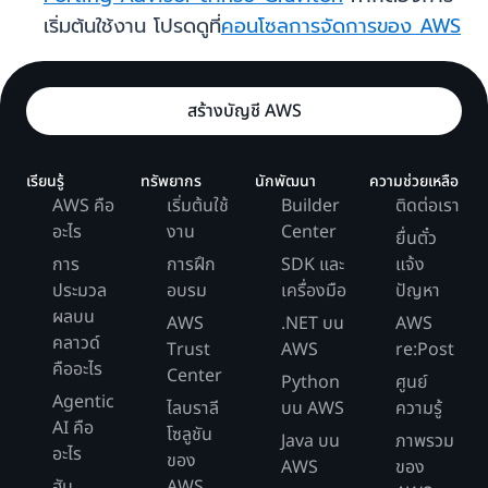
เริ่มต้นใช้งาน โปรดดูที่
คอนโซลการจัดการของ AWS
สร้างบัญชี AWS
เรียนรู้
ทรัพยากร
นักพัฒนา
ความช่วยเหลือ
AWS คือ
เริ่มต้นใช้
Builder
ติดต่อเรา
อะไร
งาน
Center
ยื่นตั๋ว
การ
การฝึก
SDK และ
แจ้ง
ประมวล
อบรม
เครื่องมือ
ปัญหา
ผลบน
AWS
.NET บน
AWS
คลาวด์
Trust
AWS
re:Post
คืออะไร
Center
Python
ศูนย์
Agentic
ไลบราลี
บน AWS
ความรู้
AI คือ
โซลูชัน
Java บน
ภาพรวม
อะไร
ของ
AWS
ของ
ฮับ
AWS