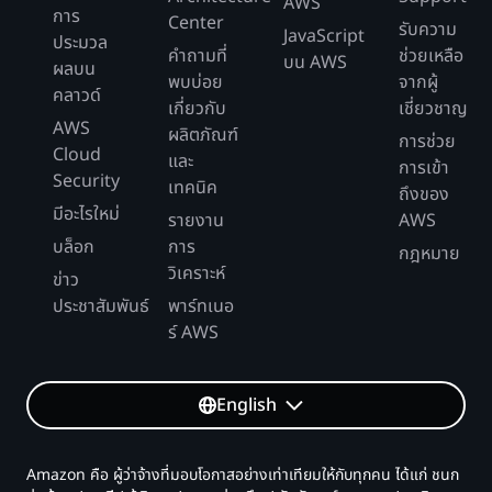
AWS
การ
Center
รับความ
JavaScript
ประมวล
คำถามที่
ช่วยเหลือ
บน AWS
ผลบน
พบบ่อย
จากผู้
คลาวด์
เกี่ยวกับ
เชี่ยวชาญ
AWS
ผลิตภัณฑ์
การช่วย
Cloud
และ
การเข้า
Security
เทคนิค
ถึงของ
มีอะไรใหม่
รายงาน
AWS
บล็อก
การ
กฎหมาย
วิเคราะห์
ข่าว
ประชาสัมพันธ์
พาร์ทเนอ
ร์ AWS
English
Amazon คือ ผู้ว่าจ้างที่มอบโอกาสอย่างเท่าเทียมให้กับทุกคน ได้แก่ ชนก