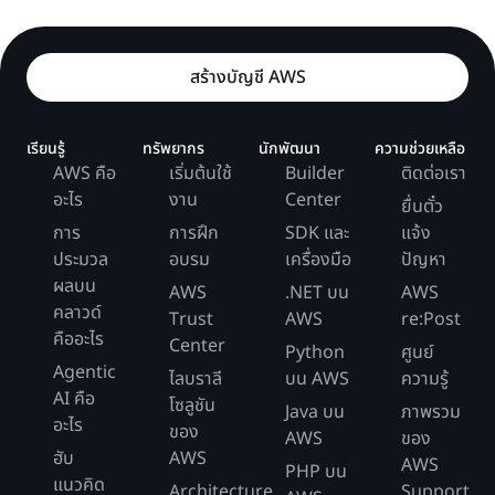
สร้างบัญชี AWS
เรียนรู้
ทรัพยากร
นักพัฒนา
ความช่วยเหลือ
AWS คือ
เริ่มต้นใช้
Builder
ติดต่อเรา
อะไร
งาน
Center
ยื่นตั๋ว
การ
การฝึก
SDK และ
แจ้ง
ประมวล
อบรม
เครื่องมือ
ปัญหา
ผลบน
AWS
.NET บน
AWS
คลาวด์
Trust
AWS
re:Post
คืออะไร
Center
Python
ศูนย์
Agentic
ไลบราลี
บน AWS
ความรู้
AI คือ
โซลูชัน
Java บน
ภาพรวม
อะไร
ของ
AWS
ของ
ฮับ
AWS
AWS
PHP บน
แนวคิด
Architecture
Support