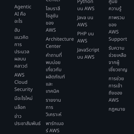
Python
ศูนย์
Agentic
ไลบราลี
บน AWS
ความรู้
AI คือ
โซลูชัน
Java บน
ภาพรวม
อะไร
ของ
AWS
ของ
ฮับ
AWS
AWS
PHP บน
แนวคิด
Architecture
Support
AWS
การ
Center
รับความ
JavaScript
ประมวล
คำถามที่
ช่วยเหลือ
บน AWS
ผลบน
พบบ่อย
จากผู้
คลาวด์
เกี่ยวกับ
เชี่ยวชาญ
AWS
ผลิตภัณฑ์
การช่วย
Cloud
และ
การเข้า
Security
เทคนิค
ถึงของ
มีอะไรใหม่
รายงาน
AWS
บล็อก
การ
กฎหมาย
วิเคราะห์
ข่าว
ประชาสัมพันธ์
พาร์ทเนอ
ร์ AWS