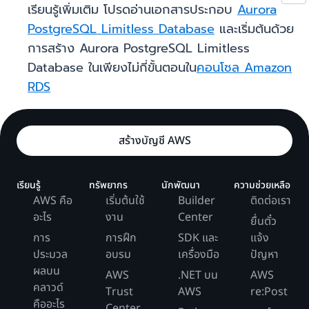
เรียนรู้เพิ่มเติม โปรดอ่านเอกสารประกอบ
Aurora
PostgreSQL Limitless Database
และเริ่มต้นด้วย
การสร้าง Aurora PostgreSQL Limitless
Database ในเพียงไม่กี่ขั้นตอนใน
คอนโซล Amazon
RDS
สร้างบัญชี AWS
เรียนรู้
ทรัพยากร
นักพัฒนา
ความช่วยเหลือ
AWS คือ
เริ่มต้นใช้
Builder
ติดต่อเรา
อะไร
งาน
Center
ยื่นตั๋ว
การ
การฝึก
SDK และ
แจ้ง
ประมวล
อบรม
เครื่องมือ
ปัญหา
ผลบน
AWS
.NET บน
AWS
คลาวด์
Trust
AWS
re:Post
คืออะไร
Center