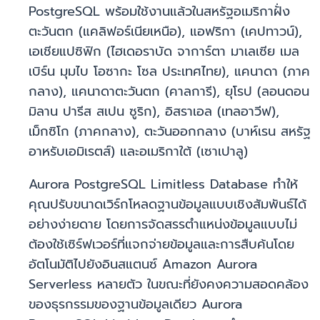
PostgreSQL พร้อมใช้งานแล้วในสหรัฐอเมริกาฝั่ง
ตะวันตก (แคลิฟอร์เนียเหนือ), แอฟริกา (เคปทาวน์),
เอเชียแปซิฟิก (ไฮเดอราบัด จาการ์ตา มาเลเซีย เมล
เบิร์น มุมไบ โอซากะ โซล ประเทศไทย), แคนาดา (ภาค
กลาง), แคนาดาตะวันตก (คาลการี), ยุโรป (ลอนดอน
มิลาน ปารีส สเปน ซูริก), อิสราเอล (เทลอาวีฟ),
เม็กซิโก (ภาคกลาง), ตะวันออกกลาง (บาห์เรน สหรัฐ
อาหรับเอมิเรตส์) และอเมริกาใต้ (เซาเปาลู)
Aurora PostgreSQL Limitless Database ทำให้
คุณปรับขนาดเวิร์กโหลดฐานข้อมูลแบบเชิงสัมพันธ์ได้
อย่างง่ายดาย โดยการจัดสรรตำแหน่งข้อมูลแบบไม่
ต้องใช้เซิร์ฟเวอร์ที่แจกจ่ายข้อมูลและการสืบค้นโดย
อัตโนมัติไปยังอินสแตนซ์ Amazon Aurora
Serverless หลายตัว ในขณะที่ยังคงความสอดคล้อง
ของธุรกรรมของฐานข้อมูลเดียว Aurora