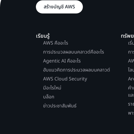
สร้างบัญชี AWS
เรียนรู้
ทรัพ
AWS คืออะไร
เริ
การประมวลผลบนคลาวด์คืออะไร
กา
Agentic AI คืออะไร
AW
ฮับแนวคิดการประมวลผลบนคลาวด์
ไล
AWS Cloud Security
Ar
มีอะไรใหม่
คำ
แล
บล็อก
รา
ข่าวประชาสัมพันธ์
พา