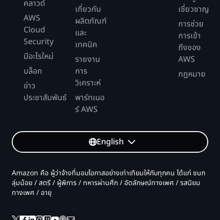
คลาวด์
เกี่ยวกับ
เชี่ยวชาญ
AWS
ผลิตภัณฑ์
การช่วย
Cloud
และ
การเข้า
Security
เทคนิค
ถึงของ
มีอะไรใหม่
รายงาน
AWS
บล็อก
การ
กฎหมาย
วิเคราะห์
ข่าว
ประชาสัมพันธ์
พาร์ทเนอ
ร์ AWS
English
Amazon คือ ผู้ว่าจ้างที่มอบโอกาสอย่างเท่าเทียมให้กับทุกคน ได้แก่ ชนก
ลุ่มน้อย / สตรี / ผู้พิการ / ทหารผ่านศึก / อัตลักษณ์ทางเพศ / รสนิยม
ทางเพศ / อายุ