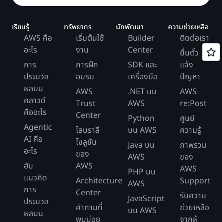
เรียนรู้
ทรัพยากร
นักพัฒนา
ความช่วยเหลือ
AWS คือ
เริ่มต้นใช้
Builder
ติดต่อเรา
อะไร
งาน
Center
ยื่นตั๋ว
การ
การฝึก
SDK และ
แจ้ง
ประมวล
อบรม
เครื่องมือ
ปัญหา
ผลบน
AWS
.NET บน
AWS
คลาวด์
Trust
AWS
re:Post
คืออะไร
Center
Python
ศูนย์
Agentic
ไลบราลี
บน AWS
ความรู้
AI คือ
โซลูชัน
Java บน
ภาพรวม
อะไร
ของ
AWS
ของ
ฮับ
AWS
AWS
PHP บน
แนวคิด
Architecture
Support
AWS
การ
Center
รับความ
JavaScript
ประมวล
คำถามที่
ช่วยเหลือ
บน AWS
ผลบน
พบบ่อย
จากผู้