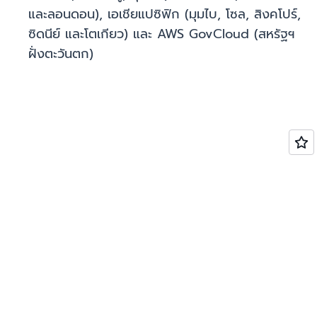
และลอนดอน), เอเชียแปซิฟิก (มุมไบ, โซล, สิงคโปร์,
ซิดนีย์ และโตเกียว) และ AWS GovCloud (สหรัฐฯ
ฝั่งตะวันตก)