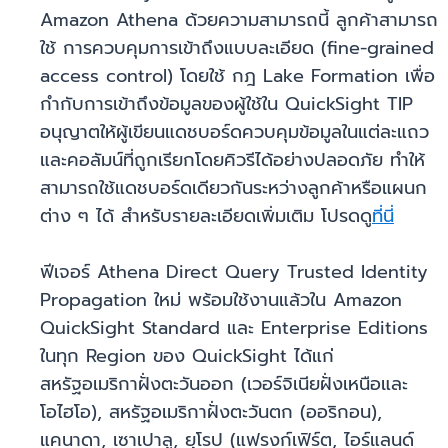
Amazon Athena ด้วยความสามารถนี้ ลูกค้าสามารถ
ใช้ การควบคุมการเข้าถึงแบบละเอียด (fine-grained
access control) โดยใช้ กฎ Lake Formation เพื่อ
กำกับการเข้าถึงข้อมูลของผู้ใช้ใน QuickSight TIP
อนุญาตให้ผู้เขียนแดชบอร์ดควบคุมข้อมูลในแต่ละแถว
และคอลัมน์ที่ถูกเรียกโดยคิวรีได้อย่างปลอดภัย ทำให้
สามารถใช้แดชบอร์ดเดียวกันระหว่างลูกค้าหรือแผนก
ต่าง ๆ ได้ สำหรับรายละเอียดเพิ่มเติม โปรดดู
ที่นี่
ฟีเจอร์ Athena Direct Query Trusted Identity
Propagation ใหม่ พร้อมใช้งานแล้วใน Amazon
QuickSight Standard และ Enterprise Editions
ในทุก Region ของ QuickSight ได้แก่
สหรัฐอเมริกาฝั่งตะวันออก (เวอร์จิเนียฝั่งเหนือและ
โอไฮโอ), สหรัฐอเมริกาฝั่งตะวันตก (ออริกอน),
แคนาดา, เซาเปาลู, ยุโรป (แฟรงก์เฟิร์ต, ไอร์แลนด์