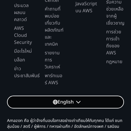
Center
รับความ
JavaScript
ประมวล
คำถามที่
ช่วยเหลือ
บน AWS
ผลบน
พบบ่อย
จากผู้
คลาวด์
เกี่ยวกับ
เชี่ยวชาญ
AWS
ผลิตภัณฑ์
การช่วย
Cloud
และ
การเข้า
Security
เทคนิค
ถึงของ
มีอะไรใหม่
รายงาน
AWS
บล็อก
การ
กฎหมาย
วิเคราะห์
ข่าว
ประชาสัมพันธ์
พาร์ทเนอ
ร์ AWS
English
Amazon คือ ผู้ว่าจ้างที่มอบโอกาสอย่างเท่าเทียมให้กับทุกคน ได้แก่ ชนก
ลุ่มน้อย / สตรี / ผู้พิการ / ทหารผ่านศึก / อัตลักษณ์ทางเพศ / รสนิยม