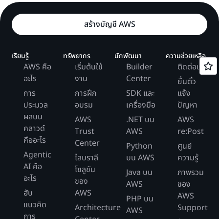
สร้างบัญชี AWS
เรียนรู้
ทรัพยากร
นักพัฒนา
ความช่วยเหลือ
AWS คือ
เริ่มต้นใช้
Builder
ติดต่อเรา
อะไร
งาน
Center
ยื่นตั๋ว
การ
การฝึก
SDK และ
แจ้ง
ประมวล
อบรม
เครื่องมือ
ปัญหา
ผลบน
AWS
.NET บน
AWS
คลาวด์
Trust
AWS
re:Post
คืออะไร
Center
Python
ศูนย์
Agentic
ไลบราลี
บน AWS
ความรู้
AI คือ
โซลูชัน
Java บน
ภาพรวม
อะไร
ของ
AWS
ของ
ฮับ
AWS
AWS
PHP บน
แนวคิด
Architecture
Support
AWS
การ