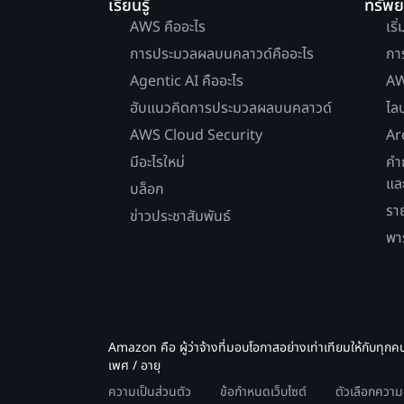
เรียนรู้
ทรัพ
AWS คืออะไร
เริ
การประมวลผลบนคลาวด์คืออะไร
กา
Agentic AI คืออะไร
AW
ฮับแนวคิดการประมวลผลบนคลาวด์
ไล
AWS Cloud Security
Ar
มีอะไรใหม่
คำ
แล
บล็อก
รา
ข่าวประชาสัมพันธ์
พา
Amazon คือ ผู้ว่าจ้างที่มอบโอกาสอย่างเท่าเทียมให้กับทุกค
เพศ / อายุ
ความเป็นส่วนตัว
ข้อกำหนดเว็บไซต์
ตัวเลือกควา