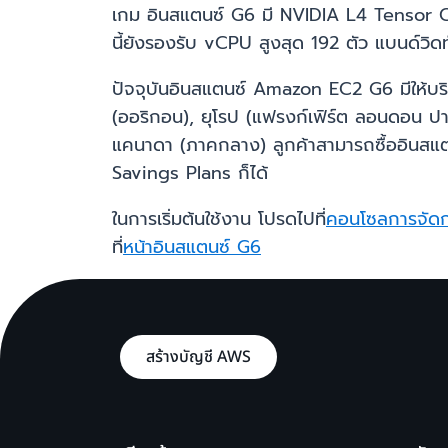
เกม อินสแตนซ์ G6 มี NVIDIA L4 Tensor 
นี้ยังรองรับ vCPU สูงสุด 192 ตัว แบนด์วิด
ปัจจุบันอินสแตนซ์ Amazon EC2 G6 มีให้บริกา
(ออริกอน), ยุโรป (แฟรงก์เฟิร์ต ลอนดอน ปารี
แคนาดา (ภาคกลาง) ลูกค้าสามารถซื้ออินส
Savings Plans ก็ได้
ในการเริ่มต้นใช้งาน โปรดไปที่
คอนโซลการจัด
ที่
หน้าอินสแตนซ์ G6
สร้างบัญชี AWS