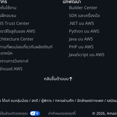
ยากร
นักพัฒนา
่มต้นใช้งาน
Builder Center
รฝึกอบรม
SDK และเครื่องมือ
S Trust Center
.NET บน AWS
บราลีโซลูชันของ AWS
Python บน AWS
chitecture Center
Java บน AWS
ถามที่พบบ่อยเกี่ยวกับผลิตภัณฑ์
PHP บน AWS
ะเทคนิค
JavaScript บน AWS
ยงานการวิเคราะห์
ร์ทเนอร์ AWS
กลับขึ้นด้านบน
น ได้แก่ ชนกลุ่มน้อย / สตรี / ผู้พิการ / ทหารผ่านศึก / อัตลักษณ์ทางเพศ / รสนิ
มเป็นส่วนตัวของคุณ
ค่ากำหนดของคุกกี้
© 2026, Amazon