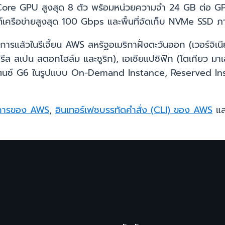
Core GPU สูงสุด 8 ตัว พร้อมหน่วยความจำ 24 GB ต่อ GP
ท์เครือข่ายสูงสุด 100 Gbps และพื้นที่จัดเก็บ NVMe SSD ภ
รแล้วในรีเจี้ยน AWS สหรัฐอเมริกาฝั่งตะวันออก (เวอร์จิเนีย
ส สเปน สตอกโฮล์ม และซูริก), เอเชียแปซิฟิก (โตเกียว มาเลเซ
แตนซ์ G6 ในรูปแบบ On-Demand Instance, Reserved Inst
การของ AWS
,
อินเทอร์เฟซบรรทัดคำสั่ง (CLI) ของ AWS
แล