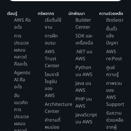
เรียนรู้
ทรัพยากร
นักพัฒนา
ความช่วยเหลือ
AWS คือ
เริ่มต้นใช้
Builder
ติดต่อเรา
อะไร
งาน
Center
ยื่นตั๋ว
การ
การฝึก
SDK และ
แจ้ง
ประมวล
อบรม
เครื่องมือ
ปัญหา
ผลบน
AWS
.NET บน
AWS
คลาวด์
Trust
AWS
re:Post
คืออะไร
Center
Python
ศูนย์
Agentic
ไลบราลี
บน AWS
ความรู้
AI คือ
โซลูชัน
Java บน
ภาพรวม
อะไร
ของ
AWS
ของ
ฮับ
AWS
AWS
PHP บน
แนวคิด
Architecture
Support
AWS
การ
Center
รับความ
JavaScript
ประมวล
คำถามที่
ช่วยเหลือ
บน AWS
ผลบน
พบบ่อย
จากผู้
คลาวด์