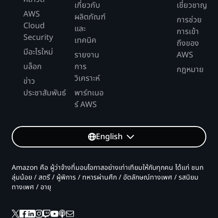
เกี่ยวกับ
เชี่ยวชาญ
AWS
ผลิตภัณฑ์
การช่วย
Cloud
และ
การเข้า
Security
เทคนิค
ถึงของ
มีอะไรใหม่
รายงาน
AWS
บล็อก
การ
กฎหมาย
วิเคราะห์
ข่าว
ประชาสัมพันธ์
พาร์ทเนอ
ร์ AWS
English
Amazon คือ ผู้ว่าจ้างที่มอบโอกาสอย่างเท่าเทียมให้กับทุกคน ได้แก่ ชนก
ลุ่มน้อย / สตรี / ผู้พิการ / ทหารผ่านศึก / อัตลักษณ์ทางเพศ / รสนิยม
ทางเพศ / อายุ