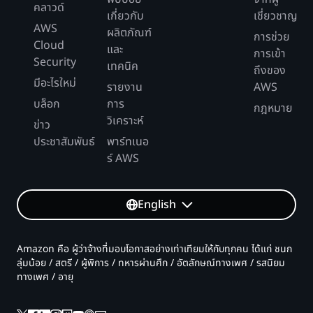
คลาวด์
เกี่ยวกับ
เชี่ยวชาญ
AWS
ผลิตภัณฑ์
การช่วย
Cloud
และ
การเข้า
Security
เทคนิค
ถึงของ
มีอะไรใหม่
รายงาน
AWS
บล็อก
การ
กฎหมาย
วิเคราะห์
ข่าว
ประชาสัมพันธ์
พาร์ทเนอ
ร์ AWS
English
Amazon คือ ผู้ว่าจ้างที่มอบโอกาสอย่างเท่าเทียมให้กับทุกคน ได้แก่ ชนก
ลุ่มน้อย / สตรี / ผู้พิการ / ทหารผ่านศึก / อัตลักษณ์ทางเพศ / รสนิยม
ทางเพศ / อายุ