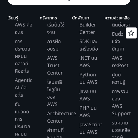
เรียนรู้
ทรัพยากร
นักพัฒนา
ความช่วยเหลือ
AWS คือ
เริ่มต้นใช้
Builder
ติดต่อเรา
อะไร
งาน
Center
ยื่นตั๋ว
การ
การฝึก
SDK และ
แจ้ง
ประมวล
อบรม
เครื่องมือ
ปัญหา
ผลบน
AWS
.NET บน
AWS
คลาวด์
Trust
AWS
re:Post
คืออะไร
Center
Python
ศูนย์
Agentic
ไลบราลี
บน AWS
ความรู้
AI คือ
โซลูชัน
Java บน
ภาพรวม
อะไร
ของ
AWS
ของ
ฮับ
AWS
AWS
PHP บน
แนวคิด
Architecture
Support
AWS
การ
Center
รับความ
JavaScript
ประมวล
คำถามที่
ช่วยเหลือ
บน AWS
ผลบน
พบบ่อย
จากผู้