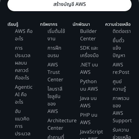
สร้างบัญชี AWS
เรียนรู้
ทรัพยากร
นักพัฒนา
ความช่วยเหลือ
AWS คือ
เริ่มต้นใช้
Builder
ติดต่อเรา
อะไร
งาน
Center
ยื่นตั๋ว
การ
การฝึก
SDK และ
แจ้ง
ประมวล
อบรม
เครื่องมือ
ปัญหา
ผลบน
AWS
.NET บน
AWS
คลาวด์
Trust
AWS
re:Post
คืออะไร
Center
Python
ศูนย์
Agentic
ไลบราลี
บน AWS
ความรู้
AI คือ
โซลูชัน
Java บน
ภาพรวม
อะไร
ของ
AWS
ของ
ฮับ
AWS
AWS
PHP บน
แนวคิด
Architecture
Support
AWS
การ
Center
รับความ
JavaScript
ประมวล
คำถามที่
ช่วยเหลือ