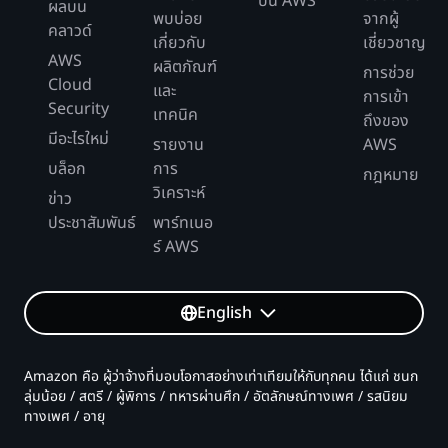
บน AWS
ผลบน
พบบ่อย
จากผู้
คลาวด์
เกี่ยวกับ
เชี่ยวชาญ
AWS
ผลิตภัณฑ์
การช่วย
Cloud
และ
การเข้า
Security
เทคนิค
ถึงของ
มีอะไรใหม่
รายงาน
AWS
บล็อก
การ
กฎหมาย
วิเคราะห์
ข่าว
ประชาสัมพันธ์
พาร์ทเนอ
ร์ AWS
English
Amazon คือ ผู้ว่าจ้างที่มอบโอกาสอย่างเท่าเทียมให้กับทุกคน ได้แก่ ชนก
ลุ่มน้อย / สตรี / ผู้พิการ / ทหารผ่านศึก / อัตลักษณ์ทางเพศ / รสนิยม
ทางเพศ / อายุ