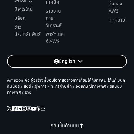
Security
เทคนิค
ถึงของ
มีอะไรใหม่
รายงาน
AWS
บล็อก
การ
กฎหมาย
วิเคราะห์
ข่าว
ประชาสัมพันธ์
พาร์ทเนอ
ร์ AWS
English
Amazon คือ ผู้ว่าจ้างที่มอบโอกาสอย่างเท่าเทียมให้กับทุกคน ได้แก่ ชนก
ลุ่มน้อย / สตรี / ผู้พิการ / ทหารผ่านศึก / อัตลักษณ์ทางเพศ / รสนิยม
ทางเพศ / อายุ
กลับขึ้นด้านบน