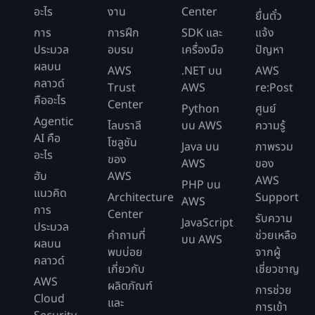
อะไร
งาน
Center
ยื่นตั๋ว
การ
การฝึก
SDK และ
แจ้ง
ประมวล
อบรม
เครื่องมือ
ปัญหา
ผลบน
AWS
.NET บน
AWS
คลาวด์
Trust
AWS
re:Post
คืออะไร
Center
Python
ศูนย์
Agentic
ไลบราลี
บน AWS
ความรู้
AI คือ
โซลูชัน
Java บน
ภาพรวม
อะไร
ของ
AWS
ของ
ฮับ
AWS
AWS
PHP บน
แนวคิด
Architecture
Support
AWS
การ
Center
รับความ
JavaScript
ประมวล
คำถามที่
ช่วยเหลือ
บน AWS
ผลบน
พบบ่อย
จากผู้
คลาวด์
เกี่ยวกับ
เชี่ยวชาญ
AWS
ผลิตภัณฑ์
การช่วย
Cloud
และ
การเข้า