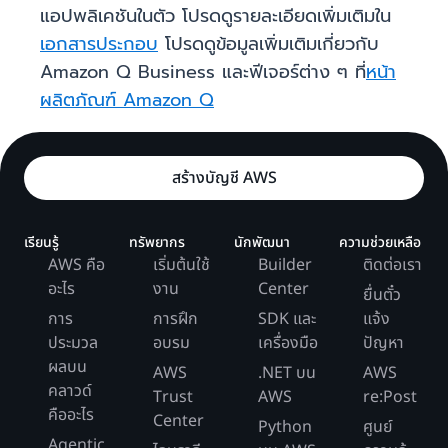
แอปพลิเคชันในตัว โปรดดูรายละเอียดเพิ่มเติมใน
เอกสารประกอบ
โปรดดูข้อมูลเพิ่มเติมเกี่ยวกับ
Amazon Q Business และฟีเจอร์ต่าง ๆ ที่
หน้า
ผลิตภัณฑ์ Amazon Q
สร้างบัญชี AWS
เรียนรู้
ทรัพยากร
นักพัฒนา
ความช่วยเหลือ
AWS คือ
เริ่มต้นใช้
Builder
ติดต่อเรา
อะไร
งาน
Center
ยื่นตั๋ว
การ
การฝึก
SDK และ
แจ้ง
ประมวล
อบรม
เครื่องมือ
ปัญหา
ผลบน
AWS
.NET บน
AWS
คลาวด์
Trust
AWS
re:Post
คืออะไร
Center
Python
ศูนย์
Agentic