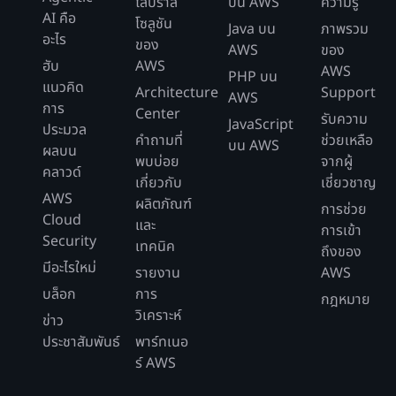
ไลบราลี
บน AWS
ความรู้
AI คือ
โซลูชัน
Java บน
ภาพรวม
อะไร
ของ
AWS
ของ
ฮับ
AWS
AWS
PHP บน
แนวคิด
Architecture
Support
AWS
การ
Center
รับความ
JavaScript
ประมวล
คำถามที่
ช่วยเหลือ
บน AWS
ผลบน
พบบ่อย
จากผู้
คลาวด์
เกี่ยวกับ
เชี่ยวชาญ
AWS
ผลิตภัณฑ์
การช่วย
Cloud
และ
การเข้า
Security
เทคนิค
ถึงของ
มีอะไรใหม่
รายงาน
AWS
บล็อก
การ
กฎหมาย
วิเคราะห์
ข่าว
ประชาสัมพันธ์
พาร์ทเนอ
ร์ AWS