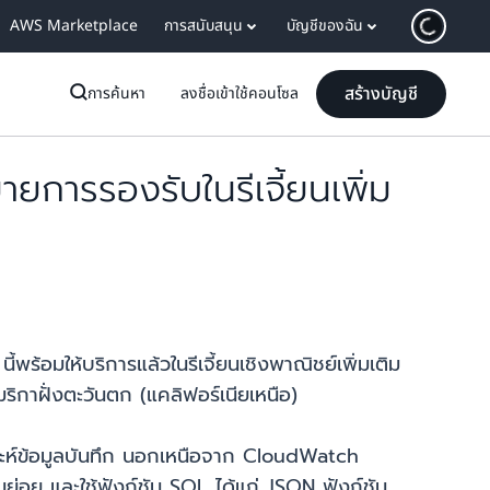
AWS Marketplace
การสนับสนุน
บัญชีของฉัน
สร้างบัญชี
การค้นหา
ลงชื่อเข้าใช้คอนโซล
รรองรับในรีเจี้ยนเพิ่ม
มให้บริการแล้วในรีเจี้ยนเชิงพาณิชย์เพิ่มเติม
มริกาฝั่งตะวันตก (แคลิฟอร์เนียเหนือ)
าะห์ข้อมูลบันทึก นอกเหนือจาก CloudWatch
นย่อย และใช้ฟังก์ชัน SQL ได้แก่ JSON ฟังก์ชัน