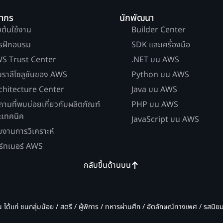
ยากร
นักพัฒนา
่มต้นใช้งาน
Builder Center
รฝึกอบรม
SDK และเครื่องมือ
S Trust Center
.NET บน AWS
บราลีโซลูชันของ AWS
Python บน AWS
chitecture Center
Java บน AWS
ถามที่พบบ่อยเกี่ยวกับผลิตภัณฑ์
PHP บน AWS
ะเทคนิค
JavaScript บน AWS
ยงานการวิเคราะห์
ร์ทเนอร์ AWS
กลับขึ้นด้านบน
น ได้แก่ ชนกลุ่มน้อย / สตรี / ผู้พิการ / ทหารผ่านศึก / อัตลักษณ์ทางเพศ / รสนิ