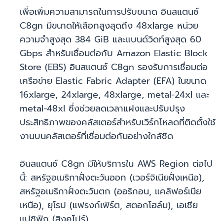
เพื่อเพิ่มความสามารถในการปรับขนาด อินสแตนซ์
C8gn มีขนาดให้เลือกสูงสุดถึง 48xlarge หน่วย
ความจำสูงสุด 384 GiB และแบนด์วิดท์สูงสุด 60
Gbps สำหรับเชื่อมต่อกับ Amazon Elastic Block
Store (EBS) อินสแตนซ์ C8gn รองรับการเชื่อมต่อ
เครือข่าย Elastic Fabric Adapter (EFA) ในขนาด
16xlarge, 24xlarge, 48xlarge, metal-24xl และ
metal-48xl ซึ่งช่วยลดเวลาแฝงและปรับปรุง
ประสิทธิภาพของคลัสเตอร์สำหรับเวิร์กโหลดที่ติดตั้งใช้
งานบนคลัสเตอร์ที่เชื่อมต่อกันอย่างใกล้ชิด
อินสแตนซ์ C8gn มีให้บริการใน AWS Region ต่อไป
นี้: สหรัฐอเมริกาฝั่งตะวันออก (เวอร์จิเนียฝั่งเหนือ),
สหรัฐอเมริกาฝั่งตะวันตก (ออริกอน, แคลิฟอร์เนีย
เหนือ), ยุโรป (แฟรงก์เฟิร์ต, สตอกโฮล์ม), เอเชีย
แปซิฟิก (สิงคโปร์)