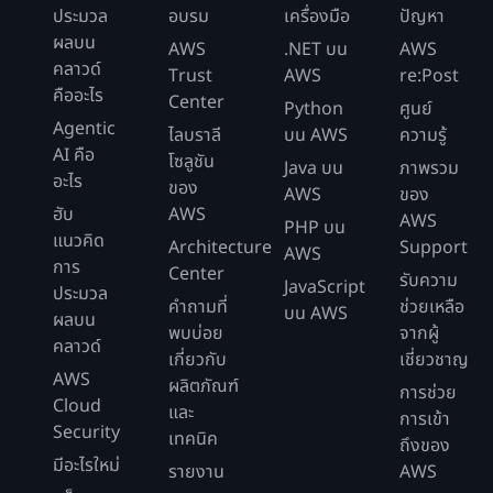
ประมวล
อบรม
เครื่องมือ
ปัญหา
ผลบน
AWS
.NET บน
AWS
คลาวด์
Trust
AWS
re:Post
คืออะไร
Center
Python
ศูนย์
Agentic
ไลบราลี
บน AWS
ความรู้
AI คือ
โซลูชัน
Java บน
ภาพรวม
อะไร
ของ
AWS
ของ
ฮับ
AWS
AWS
PHP บน
แนวคิด
Architecture
Support
AWS
การ
Center
รับความ
JavaScript
ประมวล
คำถามที่
ช่วยเหลือ
บน AWS
ผลบน
พบบ่อย
จากผู้
คลาวด์
เกี่ยวกับ
เชี่ยวชาญ
AWS
ผลิตภัณฑ์
การช่วย
Cloud
และ
การเข้า
Security
เทคนิค
ถึงของ
มีอะไรใหม่
รายงาน
AWS