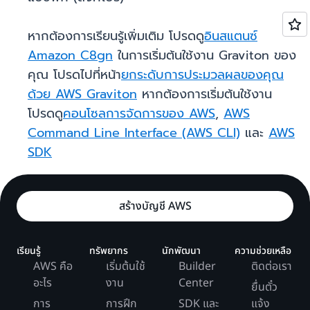
หากต้องการเรียนรู้เพิ่มเติม โปรดดู
อินสแตนซ์
Amazon C8gn
ในการเริ่มต้นใช้งาน Graviton ของ
คุณ โปรดไปที่หน้า
ยกระดับการประมวลผลของคุณ
ด้วย AWS Graviton
หากต้องการเริ่มต้นใช้งาน
โปรดดู
คอนโซลการจัดการของ AWS
,
AWS
Command Line Interface (AWS CLI)
และ
AWS
SDK
สร้างบัญชี AWS
เรียนรู้
ทรัพยากร
นักพัฒนา
ความช่วยเหลือ
AWS คือ
เริ่มต้นใช้
Builder
ติดต่อเรา
อะไร
งาน
Center
ยื่นตั๋ว
การ
การฝึก
SDK และ
แจ้ง