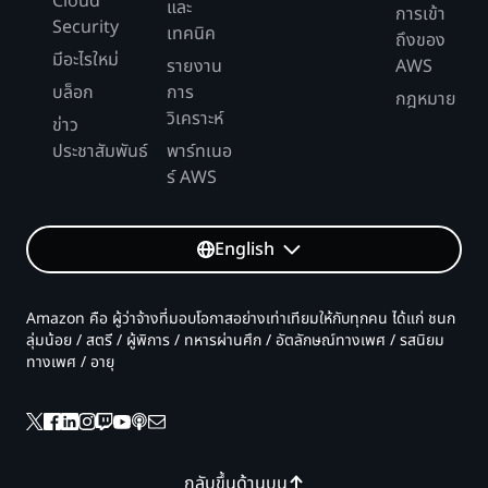
Cloud
และ
การเข้า
Security
เทคนิค
ถึงของ
มีอะไรใหม่
รายงาน
AWS
บล็อก
การ
กฎหมาย
วิเคราะห์
ข่าว
ประชาสัมพันธ์
พาร์ทเนอ
ร์ AWS
English
Amazon คือ ผู้ว่าจ้างที่มอบโอกาสอย่างเท่าเทียมให้กับทุกคน ได้แก่ ชนก
ลุ่มน้อย / สตรี / ผู้พิการ / ทหารผ่านศึก / อัตลักษณ์ทางเพศ / รสนิยม
ทางเพศ / อายุ
กลับขึ้นด้านบน