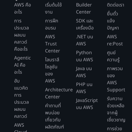
AWS คือ
เริ่มต้นใช้
Builder
ติดต่อเรา
อะไร
งาน
Center
ยื่นตั๋ว
การ
การฝึก
SDK และ
แจ้ง
ประมวล
อบรม
เครื่องมือ
ปัญหา
ผลบน
AWS
.NET บน
AWS
คลาวด์
Trust
AWS
re:Post
คืออะไร
Center
Python
ศูนย์
Agentic
ไลบราลี
บน AWS
ความรู้
AI คือ
โซลูชัน
Java บน
ภาพรวม
อะไร
ของ
AWS
ของ
ฮับ
AWS
AWS
PHP บน
แนวคิด
Architecture
Support
AWS
การ
Center
รับความ
JavaScript
ประมวล
คำถามที่
ช่วยเหลือ
บน AWS
ผลบน
พบบ่อย
จากผู้
คลาวด์
เกี่ยวกับ
เชี่ยวชาญ
AWS
ผลิตภัณฑ์
การช่วย