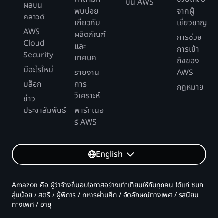
บน AWS
ผลบน
พบบ่อย
จากผู้
คลาวด์
เกี่ยวกับ
เชี่ยวชาญ
AWS
ผลิตภัณฑ์
การช่วย
Cloud
และ
การเข้า
Security
เทคนิค
ถึงของ
มีอะไรใหม่
รายงาน
AWS
บล็อก
การ
กฎหมาย
วิเคราะห์
ข่าว
ประชาสัมพันธ์
พาร์ทเนอ
ร์ AWS
English
Amazon คือ ผู้ว่าจ้างที่มอบโอกาสอย่างเท่าเทียมให้กับทุกคน ได้แก่ ชนก
ลุ่มน้อย / สตรี / ผู้พิการ / ทหารผ่านศึก / อัตลักษณ์ทางเพศ / รสนิยม
ทางเพศ / อายุ