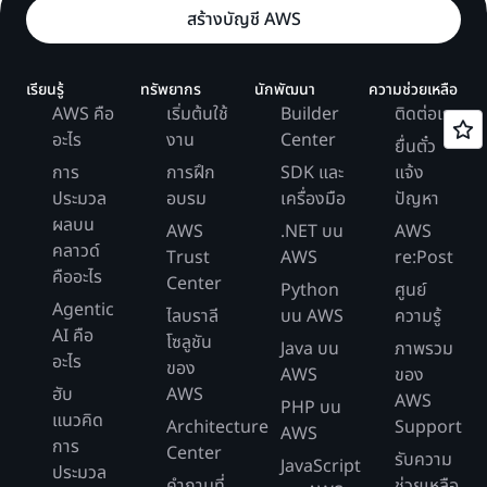
สร้างบัญชี AWS
เรียนรู้
ทรัพยากร
นักพัฒนา
ความช่วยเหลือ
AWS คือ
เริ่มต้นใช้
Builder
ติดต่อเรา
อะไร
งาน
Center
ยื่นตั๋ว
การ
การฝึก
SDK และ
แจ้ง
ประมวล
อบรม
เครื่องมือ
ปัญหา
ผลบน
AWS
.NET บน
AWS
คลาวด์
Trust
AWS
re:Post
คืออะไร
Center
Python
ศูนย์
Agentic
ไลบราลี
บน AWS
ความรู้
AI คือ
โซลูชัน
Java บน
ภาพรวม
อะไร
ของ
AWS
ของ
ฮับ
AWS
AWS
PHP บน
แนวคิด
Architecture
Support
AWS
การ
Center
รับความ
JavaScript
ประมวล
คำถามที่
ช่วยเหลือ