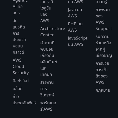
Agentic
ไลบราลี
บน AWS
ความรู้
AI คือ
โซลูชัน
Java บน
ภาพรวม
อะไร
ของ
AWS
ของ
ฮับ
AWS
AWS
PHP บน
แนวคิด
Architecture
Support
AWS
การ
Center
รับความ
JavaScript
ประมวล
คำถามที่
ช่วยเหลือ
บน AWS
ผลบน
พบบ่อย
จากผู้
คลาวด์
เกี่ยวกับ
เชี่ยวชาญ
AWS
ผลิตภัณฑ์
การช่วย
Cloud
และ
การเข้า
Security
เทคนิค
ถึงของ
มีอะไรใหม่
รายงาน
AWS
บล็อก
การ
กฎหมาย
วิเคราะห์
ข่าว
ประชาสัมพันธ์
พาร์ทเนอ
ร์ AWS