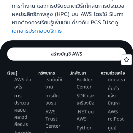
การทำงาน และการปรับขนาดเวิร์กโหลดการประมวล
ผลประสิทธิภาพสูง (HPC) บน AWS โดยใช้ Slurm
หากต้องการเรียนรู้เพิ่มเติมเกี่ยวกับ PCS โปรดดู
เอกสารประกอบบริการ
สร้างบัญชี AWS
เรียนรู้
ทรัพยากร
นักพัฒนา
ความช่วยเหลือ
AWS คือ
เริ่มต้นใช้
Builder
ติดต่อเรา
อะไร
งาน
Center
ยื่นตั๋ว
การ
การฝึก
SDK และ
แจ้ง
ประมวล
อบรม
เครื่องมือ
ปัญหา
ผลบน
AWS
.NET บน
AWS
คลาวด์
Trust
AWS
re:Post
คืออะไร
Center
Python
ศูนย์