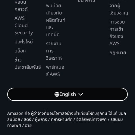
บน AWS
ผลบน
พบบ่อย
จากผู้
คลาวด์
เกี่ยวกับ
เชี่ยวชาญ
AWS
ผลิตภัณฑ์
การช่วย
Cloud
และ
การเข้า
Security
เทคนิค
ถึงของ
มีอะไรใหม่
รายงาน
AWS
บล็อก
การ
กฎหมาย
วิเคราะห์
ข่าว
ประชาสัมพันธ์
พาร์ทเนอ
ร์ AWS
English
Amazon คือ ผู้ว่าจ้างที่มอบโอกาสอย่างเท่าเทียมให้กับทุกคน ได้แก่ ชนก
ลุ่มน้อย / สตรี / ผู้พิการ / ทหารผ่านศึก / อัตลักษณ์ทางเพศ / รสนิยม
ทางเพศ / อายุ