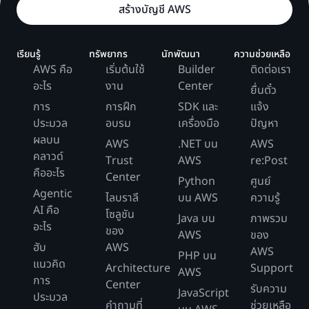
สร้างบัญชี AWS
เรียนรู้
ทรัพยากร
นักพัฒนา
ความช่วยเหลือ
AWS คือ
เริ่มต้นใช้
Builder
ติดต่อเรา
อะไร
งาน
Center
ยื่นตั๋ว
การ
การฝึก
SDK และ
แจ้ง
ประมวล
อบรม
เครื่องมือ
ปัญหา
ผลบน
AWS
.NET บน
AWS
คลาวด์
Trust
AWS
re:Post
คืออะไร
Center
Python
ศูนย์
Agentic
ไลบราลี
บน AWS
ความรู้
AI คือ
โซลูชัน
Java บน
ภาพรวม
อะไร
ของ
AWS
ของ
ฮับ
AWS
AWS
PHP บน
แนวคิด
Architecture
Support
AWS
การ
Center
รับความ
JavaScript
ประมวล
คำถามที่
ช่วยเหลือ