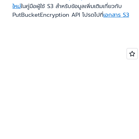
ใหม่
ในคู่มือผู้ใช้ S3 สำหรับข้อมูลเพิ่มเติมเกี่ยวกับ
PutBucketEncryption API โปรดไปที่
เอกสาร S3