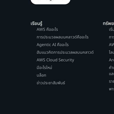
เรียนรู้
ทรัพ
AWS คืออะไร
เริ
การประมวลผลบนคลาวด์คืออะไร
กา
Agentic AI คืออะไร
AW
ฮับแนวคิดการประมวลผลบนคลาวด์
ไล
AWS Cloud Security
Ar
มีอะไรใหม่
คำ
แล
บล็อก
รา
ข่าวประชาสัมพันธ์
พา