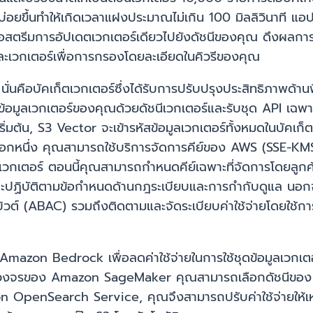
ิวรีบ่อยขึ้นทำให้เกิดเวลาแฝงประมาณไม่เกิน 100 มิลลิวินาท
มื่อสตรีมการอัปเดตเวกเตอร์เดียวไปยังดัชนีของคุณ ดึงผลการ
ต่ละเวกเตอร์เพื่อการกรองโดยละเอียดในคิวรีของคุณ
ั่นคือบัคเก็ตเวกเตอร์ซึ่งได้รับการปรับปรุงประสิทธิภาพด้านพื
้อมูลเวกเตอร์ของคุณด้วยดัชนีเวกเตอร์และรับชุด API เฉพาะเพื
มต้น, S3 Vector จะเข้ารหัสข้อมูลเวกเตอร์ทั้งหมดในบัคเก็ตเวก
อกหนึ่ง คุณสามารถใช้บริการจัดการคีย์ของ AWS (SSE-KMS) เพ
ก็ตเวกเตอร์ ตอนนี้คุณสามารถกำหนดคีย์เฉพาะที่จัดการโดยลูกค้า
้และปฏิบัติตามข้อกำหนดด้านกฎระเบียบและการกำกับดูแล นอกจ
ิวต์ (ABAC) รวมถึงติดตามและจัดระเบียบค่าใช้จ่ายโดยใช้กา
mazon Bedrock เพื่อลดค่าใช้จ่ายในการใช้ชุดข้อมูลเวกเตอ
จรของ Amazon SageMaker คุณสามารถเลือกดัชนีของ Amaz
n OpenSearch Service, คุณจึงสามารถปรับค่าใช้จ่ายให้เ