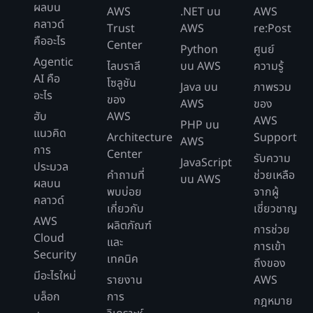
ผลบน
AWS
.NET บน
AWS
คลาวด์
Trust
AWS
re:Post
คืออะไร
Center
Python
ศูนย์
Agentic
ไลบราลี
บน AWS
ความรู้
AI คือ
โซลูชัน
Java บน
ภาพรวม
อะไร
ของ
AWS
ของ
ฮับ
AWS
AWS
PHP บน
แนวคิด
Architecture
Support
AWS
การ
Center
รับความ
JavaScript
ประมวล
คำถามที่
ช่วยเหลือ
บน AWS
ผลบน
พบบ่อย
จากผู้
คลาวด์
เกี่ยวกับ
เชี่ยวชาญ
AWS
ผลิตภัณฑ์
การช่วย
Cloud
และ
การเข้า
Security
เทคนิค
ถึงของ
มีอะไรใหม่
รายงาน
AWS
บล็อก
การ
กฎหมาย