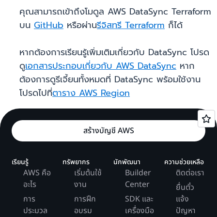
คุณสามารถเข้าถึงโมดูล AWS DataSync Terraform
บน
GitHub
หรือผ่าน
รีจิสทรี Terraform
ก็ได้
หากต้องการเรียนรู้เพิ่มเติมเกี่ยวกับ DataSync โปรด
ดู
เอกสารประกอบเกี่ยวกับ AWS DataSync
หาก
ต้องการดูรีเจี้ยนทั้งหมดที่ DataSync พร้อมใช้งาน
โปรดไปที่
ตาราง AWS Region
สร้างบัญชี AWS
เรียนรู้
ทรัพยากร
นักพัฒนา
ความช่วยเหลือ
AWS คือ
เริ่มต้นใช้
Builder
ติดต่อเรา
อะไร
งาน
Center
ยื่นตั๋ว
การ
การฝึก
SDK และ
แจ้ง
ประมวล
อบรม
เครื่องมือ
ปัญหา