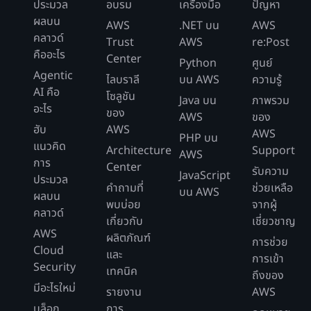
ประมวล
อบรม
เครื่องมือ
ปัญหา
ผลบน
AWS
.NET บน
AWS
คลาวด์
Trust
AWS
re:Post
คืออะไร
Center
Python
ศูนย์
Agentic
ไลบราลี
บน AWS
ความรู้
AI คือ
โซลูชัน
Java บน
ภาพรวม
อะไร
ของ
AWS
ของ
ฮับ
AWS
AWS
PHP บน
แนวคิด
Architecture
Support
AWS
การ
Center
รับความ
JavaScript
ประมวล
คำถามที่
ช่วยเหลือ
บน AWS
ผลบน
พบบ่อย
จากผู้
คลาวด์
เกี่ยวกับ
เชี่ยวชาญ
AWS
ผลิตภัณฑ์
การช่วย
Cloud
และ
การเข้า
Security
เทคนิค
ถึงของ
มีอะไรใหม่
รายงาน
AWS
บล็อก
การ