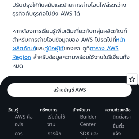
ปรับปรุงให้ทันสมัยและย้ายการถ่ายโอนไฟล์ระหว่าง
ธุรกิจกับธุรกิจไปยัง AWS ได้
หากต้องการเรียนรู้เพิ่มเติมเกี่ยวกับกลุ่มผลิตภัณฑ์
สำหรับการถ่ายโอนข้อมูลของ AWS โปรดไปที่
หน้า
ผลิตภัณฑ์
และ
คู่มือผู้ใช้
ของเรา ดูที่
ตาราง AWS
Region
สำหรับข้อมูลความพร้อมใช้งานในรีเจี้ยนทั้ง
หมด
สร้างบัญชี AWS
เรียนรู้
ทรัพยากร
นักพัฒนา
ความช่วยเหลือ
AWS คือ
เริ่มต้นใช้
Builder
ติดต่อเรา
อะไร
งาน
Center
ยื่นตั๋ว
การ
การฝึก
SDK และ
แจ้ง