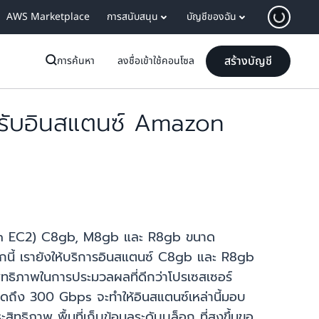
AWS Marketplace
การสนับสนุน
บัญชีของฉัน
สร้างบัญชี
การค้นหา
ลงชื่อเข้าใช้คอนโซล
หรับอินสแตนซ์ Amazon
zon EC2) C8gb, M8gb และ R8gb ขนาด
นี้ เรายังให้บริการอินสแตนซ์ C8gb และ R8gb
ิทธิภาพในการประมวลผลที่ดีกว่าโปรเซสเซอร์
ถึง 300 Gbps จะทำให้อินสแตนซ์เหล่านี้มอบ
ธิภาพ พื้นที่เก็บข้อมูลระดับบล็อก ที่สูงขึ้นขอ