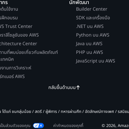
ยากร
นักพัฒนา
่มต้นใช้งาน
Builder Center
รฝึกอบรม
SDK และเครื่องมือ
S Trust Center
.NET บน AWS
บราลีโซลูชันของ AWS
Python บน AWS
chitecture Center
Java บน AWS
ถามที่พบบ่อยเกี่ยวกับผลิตภัณฑ์
PHP บน AWS
ะเทคนิค
JavaScript บน AWS
ยงานการวิเคราะห์
ร์ทเนอร์ AWS
กลับขึ้นด้านบน
น ได้แก่ ชนกลุ่มน้อย / สตรี / ผู้พิการ / ทหารผ่านศึก / อัตลักษณ์ทางเพศ / รสนิ
มเป็นส่วนตัวของคุณ
ค่ากำหนดของคุกกี้
© 2026, Amazon