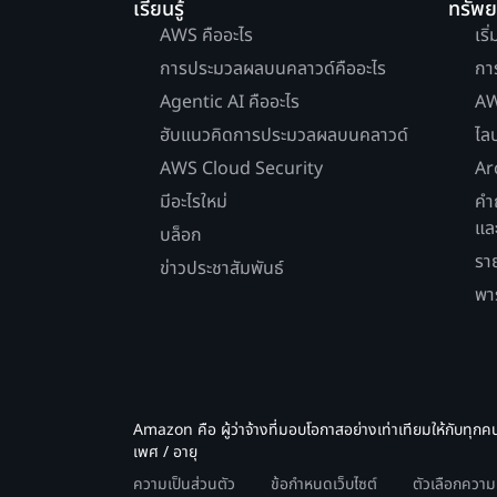
เรียนรู้
ทรัพ
AWS คืออะไร
เริ
การประมวลผลบนคลาวด์คืออะไร
กา
Agentic AI คืออะไร
AW
ฮับแนวคิดการประมวลผลบนคลาวด์
ไล
AWS Cloud Security
Ar
มีอะไรใหม่
คำ
แล
บล็อก
รา
ข่าวประชาสัมพันธ์
พา
Amazon คือ ผู้ว่าจ้างที่มอบโอกาสอย่างเท่าเทียมให้กับทุกค
เพศ / อายุ
ความเป็นส่วนตัว
ข้อกำหนดเว็บไซต์
ตัวเลือกควา