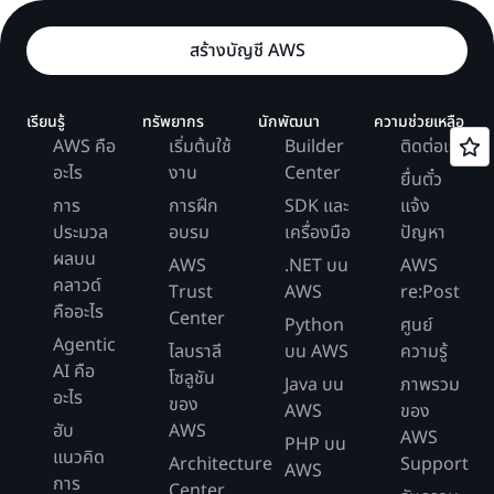
สร้างบัญชี AWS
เรียนรู้
ทรัพยากร
นักพัฒนา
ความช่วยเหลือ
AWS คือ
เริ่มต้นใช้
Builder
ติดต่อเรา
อะไร
งาน
Center
ยื่นตั๋ว
การ
การฝึก
SDK และ
แจ้ง
ประมวล
อบรม
เครื่องมือ
ปัญหา
ผลบน
AWS
.NET บน
AWS
คลาวด์
Trust
AWS
re:Post
คืออะไร
Center
Python
ศูนย์
Agentic
ไลบราลี
บน AWS
ความรู้
AI คือ
โซลูชัน
Java บน
ภาพรวม
อะไร
ของ
AWS
ของ
ฮับ
AWS
AWS
PHP บน
แนวคิด
Architecture
Support
AWS
การ
Center