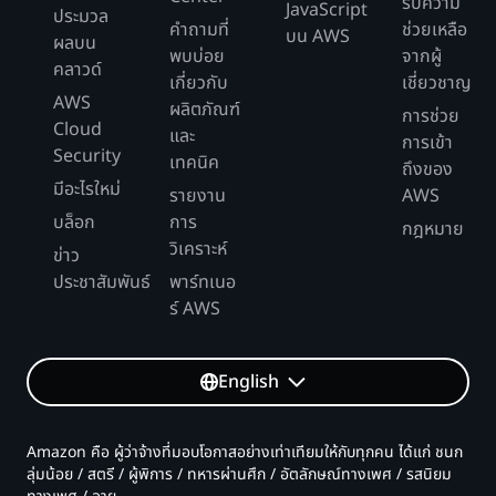
รับความ
JavaScript
ประมวล
คำถามที่
ช่วยเหลือ
บน AWS
ผลบน
พบบ่อย
จากผู้
คลาวด์
เกี่ยวกับ
เชี่ยวชาญ
AWS
ผลิตภัณฑ์
การช่วย
Cloud
และ
การเข้า
Security
เทคนิค
ถึงของ
มีอะไรใหม่
รายงาน
AWS
บล็อก
การ
กฎหมาย
วิเคราะห์
ข่าว
ประชาสัมพันธ์
พาร์ทเนอ
ร์ AWS
English
Amazon คือ ผู้ว่าจ้างที่มอบโอกาสอย่างเท่าเทียมให้กับทุกคน ได้แก่ ชนก
ลุ่มน้อย / สตรี / ผู้พิการ / ทหารผ่านศึก / อัตลักษณ์ทางเพศ / รสนิยม