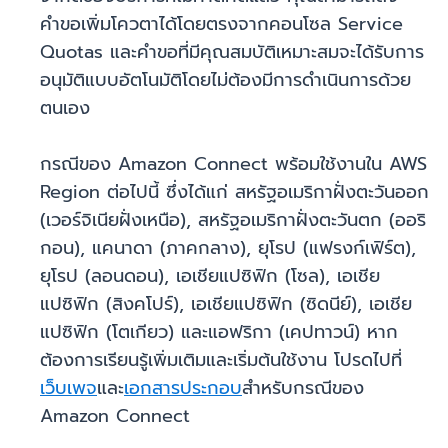
คำขอเพิ่มโควตาได้โดยตรงจากคอนโซล Service
Quotas และคำขอที่มีคุณสมบัติเหมาะสมจะได้รับการ
อนุมัติแบบอัตโนมัติโดยไม่ต้องมีการดำเนินการด้วย
ตนเอง
กรณีของ Amazon Connect พร้อมใช้งานใน AWS
Region ต่อไปนี้ ซึ่งได้แก่ สหรัฐอเมริกาฝั่งตะวันออก
(เวอร์จิเนียฝั่งเหนือ), สหรัฐอเมริกาฝั่งตะวันตก (ออริ
กอน), แคนาดา (ภาคกลาง), ยุโรป (แฟรงก์เฟิร์ต),
ยุโรป (ลอนดอน), เอเชียแปซิฟิก (โซล), เอเชีย
แปซิฟิก (สิงคโปร์), เอเชียแปซิฟิก (ซิดนีย์), เอเชีย
แปซิฟิก (โตเกียว) และแอฟริกา (เคปทาวน์) หาก
ต้องการเรียนรู้เพิ่มเติมและเริ่มต้นใช้งาน โปรดไปที่
เว็บเพจ
และ
เอกสารประกอบ
สำหรับกรณีของ
Amazon Connect