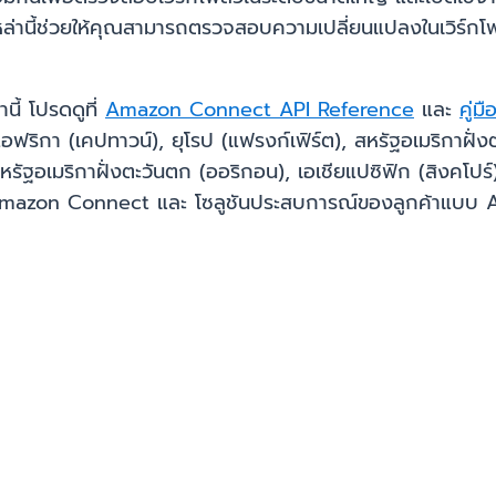
่านี้ช่วยให้คุณสามารถตรวจสอบความเปลี่ยนแปลงในเวิร์กโฟล
านี้ โปรดดูที่
Amazon Connect API Reference
และ
คู่
แอฟริกา (เคปทาวน์), ยุโรป (แฟรงก์เฟิร์ต), สหรัฐอเมริกาฝั่ง
หรัฐอเมริกาฝั่งตะวันตก (ออริกอน), เอเชียแปซิฟิก (สิงคโปร์
กับ Amazon Connect และ โซลูชันประสบการณ์ของลูกค้าแบบ 