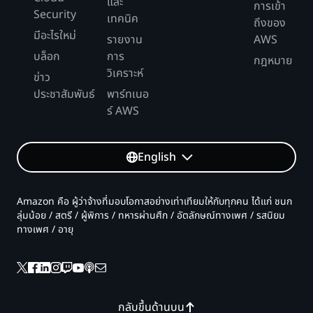
และ
การเข้า
Security
เทคนิค
ถึงของ
มีอะไรใหม่
รายงาน
AWS
บล็อก
การ
กฎหมาย
วิเคราะห์
ข่าว
ประชาสัมพันธ์
พาร์ทเนอ
ร์ AWS
English
Amazon คือ ผู้ว่าจ้างที่มอบโอกาสอย่างเท่าเทียมให้กับทุกคน ได้แก่ ชนก
ลุ่มน้อย / สตรี / ผู้พิการ / ทหารผ่านศึก / อัตลักษณ์ทางเพศ / รสนิยม
ทางเพศ / อายุ
กลับขึ้นด้านบน