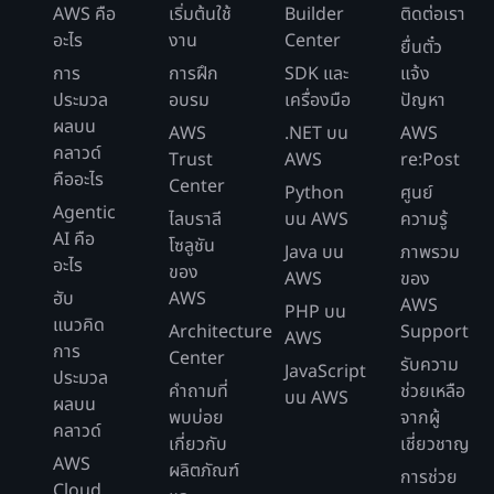
AWS คือ
เริ่มต้นใช้
Builder
ติดต่อเรา
อะไร
งาน
Center
ยื่นตั๋ว
การ
การฝึก
SDK และ
แจ้ง
ประมวล
อบรม
เครื่องมือ
ปัญหา
ผลบน
AWS
.NET บน
AWS
คลาวด์
Trust
AWS
re:Post
คืออะไร
Center
Python
ศูนย์
Agentic
ไลบราลี
บน AWS
ความรู้
AI คือ
โซลูชัน
Java บน
ภาพรวม
อะไร
ของ
AWS
ของ
ฮับ
AWS
AWS
PHP บน
แนวคิด
Architecture
Support
AWS
การ
Center
รับความ
JavaScript
ประมวล
คำถามที่
ช่วยเหลือ
บน AWS
ผลบน
พบบ่อย
จากผู้
คลาวด์
เกี่ยวกับ
เชี่ยวชาญ
AWS
ผลิตภัณฑ์
การช่วย
Cloud