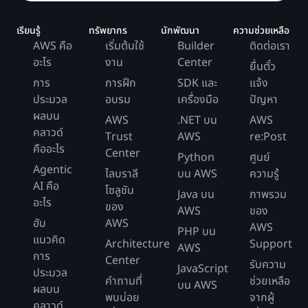
เรียนรู้
ทรัพยากร
นักพัฒนา
ความช่วยเหลือ
AWS คือ
เริ่มต้นใช้
Builder
ติดต่อเรา
อะไร
งาน
Center
ยื่นตั๋ว
การ
การฝึก
SDK และ
แจ้ง
ประมวล
อบรม
เครื่องมือ
ปัญหา
ผลบน
AWS
.NET บน
AWS
คลาวด์
Trust
AWS
re:Post
คืออะไร
Center
Python
ศูนย์
Agentic
ไลบราลี
บน AWS
ความรู้
AI คือ
โซลูชัน
Java บน
ภาพรวม
อะไร
ของ
AWS
ของ
ฮับ
AWS
AWS
PHP บน
แนวคิด
Architecture
Support
AWS
การ
Center
รับความ
JavaScript
ประมวล
คำถามที่
ช่วยเหลือ
บน AWS
ผลบน
พบบ่อย
จากผู้
คลาวด์