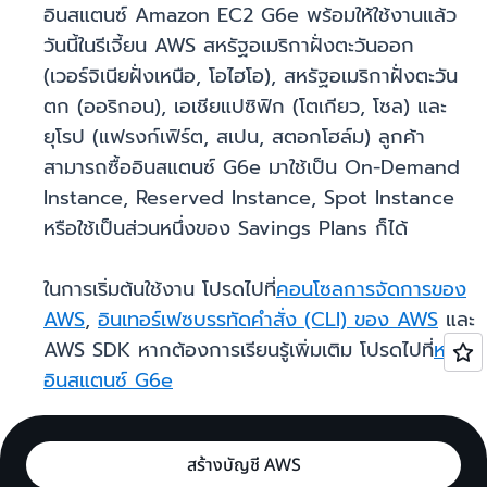
อินสแตนซ์ Amazon EC2 G6e พร้อมให้ใช้งานแล้ว
วันนี้ในรีเจี้ยน AWS สหรัฐอเมริกาฝั่งตะวันออก
(เวอร์จิเนียฝั่งเหนือ, โอไฮโอ), สหรัฐอเมริกาฝั่งตะวัน
ตก (ออริกอน), เอเชียแปซิฟิก (โตเกียว, โซล) และ
ยุโรป (แฟรงก์เฟิร์ต, สเปน, สตอกโฮล์ม) ลูกค้า
สามารถซื้ออินสแตนซ์ G6e มาใช้เป็น On-Demand
Instance, Reserved Instance, Spot Instance
หรือใช้เป็นส่วนหนึ่งของ Savings Plans ก็ได้
ในการเริ่มต้นใช้งาน โปรดไปที่
คอนโซลการจัดการของ
AWS
,
อินเทอร์เฟซบรรทัดคำสั่ง (CLI) ของ AWS
และ
AWS SDK หากต้องการเรียนรู้เพิ่มเติม โปรดไปที่
หน้า
อินสแตนซ์ G6e
สร้างบัญชี AWS