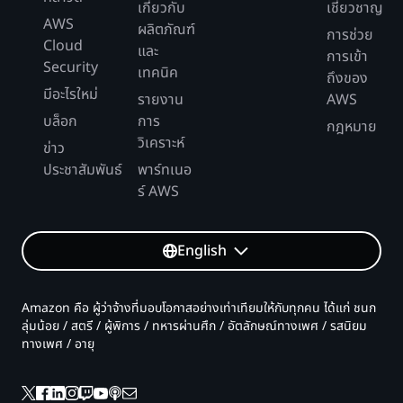
เกี่ยวกับ
เชี่ยวชาญ
AWS
ผลิตภัณฑ์
การช่วย
Cloud
และ
การเข้า
Security
เทคนิค
ถึงของ
มีอะไรใหม่
รายงาน
AWS
บล็อก
การ
กฎหมาย
วิเคราะห์
ข่าว
ประชาสัมพันธ์
พาร์ทเนอ
ร์ AWS
English
Amazon คือ ผู้ว่าจ้างที่มอบโอกาสอย่างเท่าเทียมให้กับทุกคน ได้แก่ ชนก
ลุ่มน้อย / สตรี / ผู้พิการ / ทหารผ่านศึก / อัตลักษณ์ทางเพศ / รสนิยม
ทางเพศ / อายุ