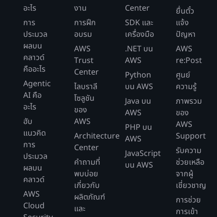
อะไร
งาน
Center
ยื่นตั๋ว
การ
การฝึก
SDK และ
แจ้ง
ประมวล
อบรม
เครื่องมือ
ปัญหา
ผลบน
AWS
.NET บน
AWS
คลาวด์
Trust
AWS
re:Post
คืออะไร
Center
Python
ศูนย์
Agentic
ไลบราลี
บน AWS
ความรู้
AI คือ
โซลูชัน
Java บน
ภาพรวม
อะไร
ของ
AWS
ของ
ฮับ
AWS
AWS
PHP บน
แนวคิด
Architecture
Support
AWS
การ
Center
รับความ
JavaScript
ประมวล
คำถามที่
ช่วยเหลือ
บน AWS
ผลบน
พบบ่อย
จากผู้
คลาวด์
เกี่ยวกับ
เชี่ยวชาญ
AWS
ผลิตภัณฑ์
การช่วย
Cloud
และ
การเข้า