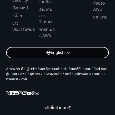
Security
เทคนิค
ถึงของ
มีอะไรใหม่
รายงาน
AWS
บล็อก
การ
กฎหมาย
วิเคราะห์
ข่าว
ประชาสัมพันธ์
พาร์ทเนอ
ร์ AWS
English
Amazon คือ ผู้ว่าจ้างที่มอบโอกาสอย่างเท่าเทียมให้กับทุกคน ได้แก่ ชนก
ลุ่มน้อย / สตรี / ผู้พิการ / ทหารผ่านศึก / อัตลักษณ์ทางเพศ / รสนิยม
ทางเพศ / อายุ
กลับขึ้นด้านบน