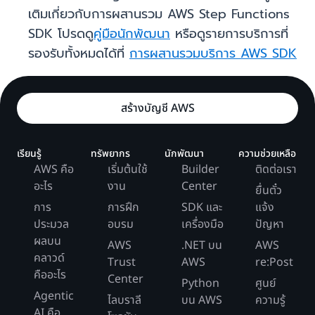
เติมเกี่ยวกับการผสานรวม AWS Step Functions
SDK โปรดดู
คู่มือนักพัฒนา
หรือดูรายการบริการที่
รองรับทั้งหมดได้ที่
การผสานรวมบริการ AWS SDK
สร้างบัญชี AWS
เรียนรู้
ทรัพยากร
นักพัฒนา
ความช่วยเหลือ
AWS คือ
เริ่มต้นใช้
Builder
ติดต่อเรา
อะไร
งาน
Center
ยื่นตั๋ว
การ
การฝึก
SDK และ
แจ้ง
ประมวล
อบรม
เครื่องมือ
ปัญหา
ผลบน
AWS
.NET บน
AWS
คลาวด์
Trust
AWS
re:Post
คืออะไร
Center
Python
ศูนย์
Agentic
ไลบราลี
บน AWS
ความรู้
AI คือ