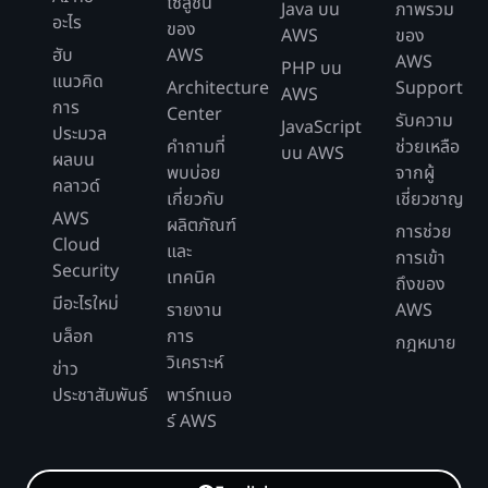
โซลูชัน
Java บน
ภาพรวม
อะไร
ของ
AWS
ของ
ฮับ
AWS
AWS
PHP บน
แนวคิด
Architecture
Support
AWS
การ
Center
รับความ
JavaScript
ประมวล
คำถามที่
ช่วยเหลือ
บน AWS
ผลบน
พบบ่อย
จากผู้
คลาวด์
เกี่ยวกับ
เชี่ยวชาญ
AWS
ผลิตภัณฑ์
การช่วย
Cloud
และ
การเข้า
Security
เทคนิค
ถึงของ
มีอะไรใหม่
รายงาน
AWS
บล็อก
การ
กฎหมาย
วิเคราะห์
ข่าว
ประชาสัมพันธ์
พาร์ทเนอ
ร์ AWS