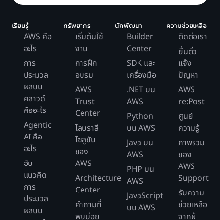
เรียนรู้
ทรัพยากร
นักพัฒนา
ความช่วยเหลือ
AWS คือ
เริ่มต้นใช้
Builder
ติดต่อเรา
อะไร
งาน
Center
ยื่นตั๋ว
การ
การฝึก
SDK และ
แจ้ง
ประมวล
อบรม
เครื่องมือ
ปัญหา
ผลบน
AWS
.NET บน
AWS
คลาวด์
Trust
AWS
re:Post
คืออะไร
Center
Python
ศูนย์
Agentic
ไลบราลี
บน AWS
ความรู้
AI คือ
โซลูชัน
Java บน
ภาพรวม
อะไร
ของ
AWS
ของ
ฮับ
AWS
AWS
PHP บน
แนวคิด
Architecture
Support
AWS
การ
Center
รับความ
JavaScript
ประมวล
คำถามที่
ช่วยเหลือ
บน AWS
ผลบน
พบบ่อย
จากผู้