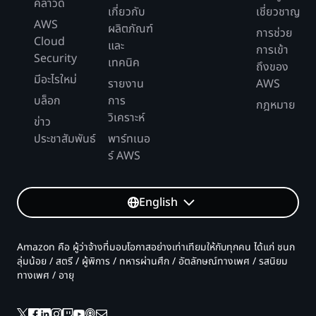
คลาวด์
เกี่ยวกับ
เชี่ยวชาญ
AWS
ผลิตภัณฑ์
การช่วย
Cloud
และ
การเข้า
Security
เทคนิค
ถึงของ
มีอะไรใหม่
รายงาน
AWS
บล็อก
การ
กฎหมาย
วิเคราะห์
ข่าว
ประชาสัมพันธ์
พาร์ทเนอ
ร์ AWS
English
Amazon คือ ผู้ว่าจ้างที่มอบโอกาสอย่างเท่าเทียมให้กับทุกคน ได้แก่ ชนก
ลุ่มน้อย / สตรี / ผู้พิการ / ทหารผ่านศึก / อัตลักษณ์ทางเพศ / รสนิยม
ทางเพศ / อายุ