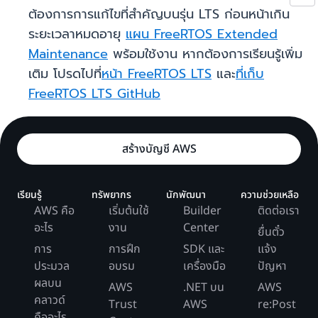
ต้องการการแก้ไขที่สำคัญบนรุ่น LTS ก่อนหน้าเกิน
ระยะเวลาหมดอายุ
แผน FreeRTOS Extended
Maintenance
พร้อมใช้งาน หากต้องการเรียนรู้เพิ่ม
เติม โปรดไปที่
หน้า FreeRTOS LTS
และ
ที่เก็บ
FreeRTOS LTS GitHub
สร้างบัญชี AWS
เรียนรู้
ทรัพยากร
นักพัฒนา
ความช่วยเหลือ
AWS คือ
เริ่มต้นใช้
Builder
ติดต่อเรา
อะไร
งาน
Center
ยื่นตั๋ว
การ
การฝึก
SDK และ
แจ้ง
ประมวล
อบรม
เครื่องมือ
ปัญหา
ผลบน
AWS
.NET บน
AWS
คลาวด์
Trust
AWS
re:Post
คืออะไร