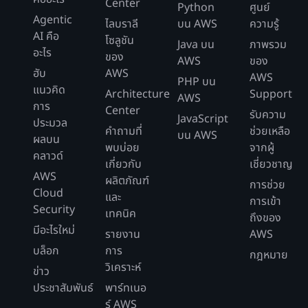
Center
Python
ศูนย์
Agentic
ไลบราลี
บน AWS
ความรู้
AI คือ
โซลูชัน
Java บน
ภาพรวม
อะไร
ของ
AWS
ของ
ฮับ
AWS
AWS
PHP บน
แนวคิด
Architecture
Support
AWS
การ
Center
รับความ
JavaScript
ประมวล
คำถามที่
ช่วยเหลือ
บน AWS
ผลบน
พบบ่อย
จากผู้
คลาวด์
เกี่ยวกับ
เชี่ยวชาญ
AWS
ผลิตภัณฑ์
การช่วย
Cloud
และ
การเข้า
Security
เทคนิค
ถึงของ
มีอะไรใหม่
รายงาน
AWS
บล็อก
การ
กฎหมาย
วิเคราะห์
ข่าว
ประชาสัมพันธ์
พาร์ทเนอ
ร์ AWS