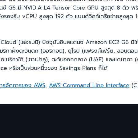
ตนซ์ G6 มี NVIDIA L4 Tensor Core GPU สูงสุด 8 ตัว 
ยังรองรับ vCPU สูงสุด 192 ตัว แบนด์วิดท์เครือข่ายสูงสุ
d (เยอรมนี) ปัจจุบันอินสแตนซ์ Amazon EC2 G6 มีให้บริ
อเมริกาฝั่งตะวันตก (ออริกอน), ยุโรป (แฟรงก์เฟิร์ต, ลอนดอน
์), อเมริกาใต้ (เซาเปาลู), ตะวันออกกลาง (UAE) และแคนาดา
หรือเป็นส่วนหนึ่งของ Savings Plans ก็ได้
ารจัดการของ AWS
,
AWS Command Line Interface
(CL