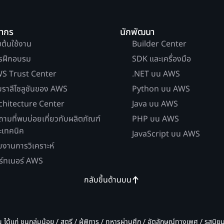
ยากร
นักพัฒนา
่มต้นใช้งาน
Builder Center
รฝึกอบรม
SDK และเครื่องมือ
S Trust Center
.NET บน AWS
บราลีโซลูชันของ AWS
Python บน AWS
chitecture Center
Java บน AWS
ถามที่พบบ่อยเกี่ยวกับผลิตภัณฑ์
PHP บน AWS
ะเทคนิค
JavaScript บน AWS
ยงานการวิเคราะห์
ร์ทเนอร์ AWS
กลับขึ้นด้านบน
น ได้แก่ ชนกลุ่มน้อย / สตรี / ผู้พิการ / ทหารผ่านศึก / อัตลักษณ์ทางเพศ / รสนิ